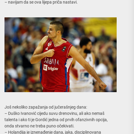
– navijam da se ova lijepa priča nastavi.
Još nekoliko zapažanja od jučerašnjeg dana:
– Duško Ivanović cijedu suvu drenovinu, ali ako nemaš
talenta i ako ti je Gordić jedna od prvih ofanzivnih opcija,
onda stvarno ne treba puno očekivati.
– Holandija je iznenađenje dana, jaka, disciplinovana