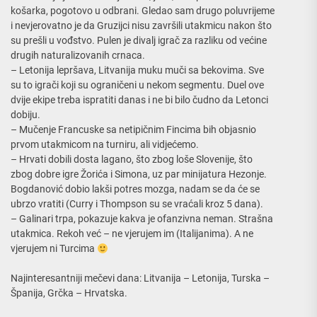
košarka, pogotovo u odbrani. Gledao sam drugo poluvrijeme
i nevjerovatno je da Gruzijci nisu završili utakmicu nakon što
su prešli u vođstvo. Pulen je divalj igrač za razliku od većine
drugih naturalizovanih crnaca.
– Letonija lepršava, Litvanija muku muči sa bekovima. Sve
su to igrači koji su ograničeni u nekom segmentu. Duel ove
dvije ekipe treba ispratiti danas i ne bi bilo čudno da Letonci
dobiju.
– Mučenje Francuske sa netipičnim Fincima bih objasnio
prvom utakmicom na turniru, ali vidjećemo.
– Hrvati dobili dosta lagano, što zbog loše Slovenije, što
zbog dobre igre Žorića i Simona, uz par minijatura Hezonje.
Bogdanović dobio lakši potres mozga, nadam se da će se
ubrzo vratiti (Curry i Thompson su se vraćali kroz 5 dana).
– Galinari trpa, pokazuje kakva je ofanzivna neman. Strašna
utakmica. Rekoh već – ne vjerujem im (Italijanima). A ne
vjerujem ni Turcima
Najinteresantniji mečevi dana: Litvanija – Letonija, Turska –
Španija, Grčka – Hrvatska.