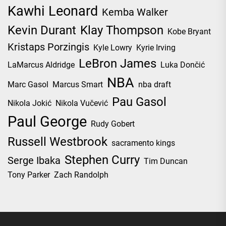
Kawhi Leonard
Kemba Walker
Kevin Durant
Klay Thompson
Kobe Bryant
Kristaps Porzingis
Kyle Lowry
Kyrie Irving
LeBron James
LaMarcus Aldridge
Luka Dončić
NBA
Marc Gasol
Marcus Smart
nba draft
Pau Gasol
Nikola Jokić
Nikola Vučević
Paul George
Rudy Gobert
Russell Westbrook
sacramento kings
Stephen Curry
Serge Ibaka
Tim Duncan
Tony Parker
Zach Randolph