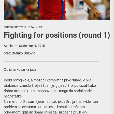
EUROBASKET 2015
FIBA / ULEB
Fighting for positions (round 1)
Admin
September 9, 2015
piše: Branko Dujović
Odlična košarka juče.
Derbi prvog kola, a možda i kompletne prve runde, je bila
utakmica između Srbije i Španije, gdje su Srbi pokazali kako
dobra atmosfera i samopouzdanje mogu da nadoknade
nedostatke.
Naime, ono što sam i juče napisao je da Srbija ima evidentan
problem sa centrima. Utakmica je krenula strašnom
odbranom, gdje im Španci nisu dali ni poena prvih 4-5