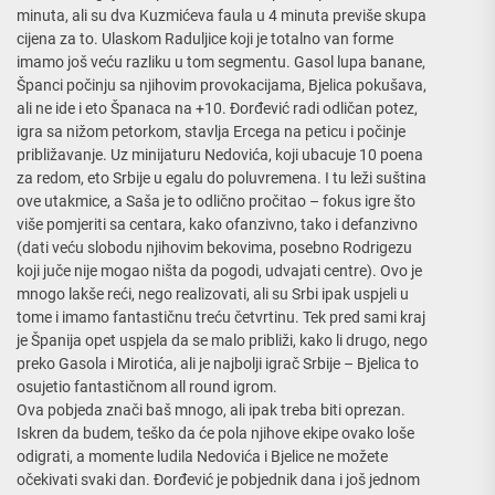
minuta, ali su dva Kuzmićeva faula u 4 minuta previše skupa
cijena za to. Ulaskom Raduljice koji je totalno van
forme
imamo još veću razliku u tom segmentu. Gasol lupa banane,
Španci počinju sa njihovim provokacijama, Bjelica pokušava,
ali ne ide i eto Španaca na +10. Đorđević radi odličan potez,
igra sa nižom petorkom, stavlja Ercega na peticu i počinje
približavanje. Uz minijaturu Nedovića, koji ubacuje 10 poena
za redom, eto Srbije u egalu do poluvremena. I tu leži suština
ove utakmice, a Saša je to odlično pročitao – fokus igre što
više pomjeriti sa centara, kako ofanzivno, tako i defanzivno
(dati veću slobodu njihovim bekovima, posebno Rodrigezu
koji juče nije mogao ništa da pogodi, udvajati centre). Ovo je
mnogo lakše reći, nego realizovati, ali su Srbi ipak uspjeli u
tome i imamo fantastičnu treću četvrtinu. Tek pred sami kraj
je Španija opet uspjela da se malo približi, kako li drugo, nego
preko Gasola i Mirotića, ali je najbolji igrač Srbije – Bjelica to
osujetio fantastičnom all round igrom.
Ova pobjeda znači baš mnogo, ali ipak treba biti oprezan.
Iskren da budem, teško da će pola njihove ekipe ovako loše
odigrati, a momente ludila Nedovića i Bjelice ne možete
očekivati svaki dan. Đorđević je pobjednik dana i još jednom