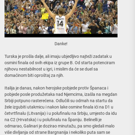
Danke!
Turska je prošla dalje, ali imaju ubjedljivo najteži zadatak u
osmini finala od svih ekipa iz grupe B. Od starta potenciram
njihovu nestabilnost u igri, i mislim da će se duel sa
domaćinom biti oproštaj za njih.
Italija je danas, nakon herojske pobjede protiv Španaca i
pobjede posle produžetaka nad Njemcima, izašla na megdan
Srbiji potpuno rasterećena. Odlučili su odmah na startu da
žele izgubiti utakmicu i nakon lake osmine finala ići na D1 u
četvrtfinalu (Litvanija) i u polufinalu na Srbiju, umjesto da idu
na C2 (Hrvatska) i u polufinalu na Španiju. Belinelli je
odmarao, Galinari je dozirao minutažu, pa smo gledali malo
više divljanja od strane Bargnanija i nekoliko puta sam se