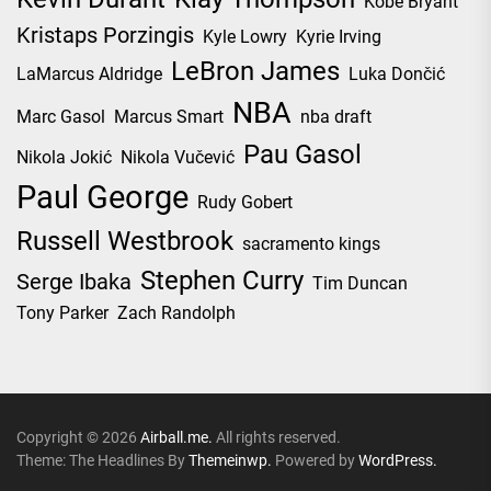
Kobe Bryant
Kristaps Porzingis
Kyle Lowry
Kyrie Irving
LeBron James
LaMarcus Aldridge
Luka Dončić
NBA
Marc Gasol
Marcus Smart
nba draft
Pau Gasol
Nikola Jokić
Nikola Vučević
Paul George
Rudy Gobert
Russell Westbrook
sacramento kings
Stephen Curry
Serge Ibaka
Tim Duncan
Tony Parker
Zach Randolph
Copyright © 2026
Airball.me.
All rights reserved.
Theme: The Headlines By
Themeinwp.
Powered by
WordPress.