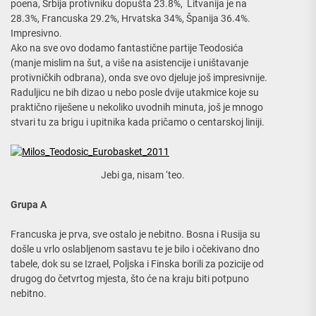
poena, Srbija protivniku dopušta 23.8%, Litvanija je na
28.3%, Francuska 29.2%, Hrvatska 34%, Španija 36.4%.
Impresivno.
Ako na sve ovo dodamo fantastične partije Teodosića
(manje mislim na šut, a više na asistencije i uništavanje
protivničkih odbrana), onda sve ovo djeluje još impresivnije.
Raduljicu ne bih dizao u nebo posle dvije utakmice koje su
praktično riješene u nekoliko uvodnih minuta, još je mnogo
stvari tu za brigu i upitnika kada pričamo o centarskoj liniji.
Jebi ga, nisam ‘teo.
Grupa A
Francuska je prva, sve ostalo je nebitno. Bosna i Rusija su
došle u vrlo oslabljenom sastavu te je bilo i očekivano dno
tabele, dok su se Izrael, Poljska i Finska borili za pozicije od
drugog do četvrtog mjesta, što će na kraju biti potpuno
nebitno.