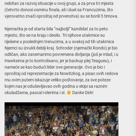
nebitan za razvoj situacije u ovoj grupi, a za prva tri mjesta
(četvrto donosi osminu finala, ali i duel sa Francuzima, što
vjerovatno znači oproštaj od prvenstva) su se borili 5 timova.
Njemačka je od starta bila “najbolji” kandidat za to peto
mjesto, što se na kraju i desilo. Tri njihove utakmice su
riješene u poslednjim trenucima, a u svakoj od tih utakmica
Njemci su izvukli deblji kraj. Schroder (njemački Rondo) je bio
odličan, ako zanemarimo povremena divljanja (još je mlad, i u
Hawksima je to kontrolisano, jer je backup plej Teagueu), i
nameće se kao budući lider ove generacije. Ovo je bio i
oproštaj od reprezentacije za Nowitzkog, a pisac ovih redova
mu ovim putem iskazuje veliko poštovanje, za sve poteze
kojim nas je oduševljavao ovih godina u ekipi sa raznim
okuladžama, pascal rolerima i sl.
Danke Dirk!