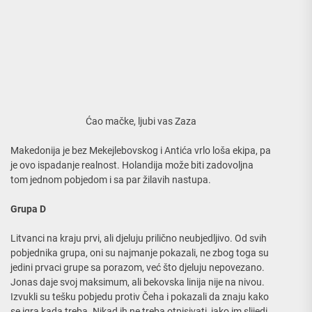
Ćao mačke, ljubi vas Zaza
Makedonija je bez Mekejlebovskog i Antića vrlo loša ekipa, pa
je ovo ispadanje realnost. Holandija može biti zadovoljna
tom jednom pobjedom i sa par žilavih nastupa.
Grupa D
Litvanci na kraju prvi, ali djeluju prilično neubjedljivo. Od svih
pobjednika grupa, oni su najmanje pokazali, ne zbog toga su
jedini prvaci grupe sa porazom, već što djeluju nepovezano.
Jonas daje svoj maksimum, ali bekovska linija nije na nivou.
Izvukli su tešku pobjedu protiv Čeha i pokazali da znaju kako
se igra kada treba. Nikad ih ne treba otpisivati, iako im slijedi