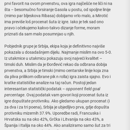
prvi favorit na ovom prvenstvu, ova igra najčešće ne liči ni na
šta – besomučno forsiranje Gasola u postu, od spoljne linije
(mimo par bljeskova Ribasa) dobijamo vrlo malo, a Mirotić
ima previše loš procenat šuta iz igre. Iako je tek sad ono
pravo i očekujemo kakvo-takvo dizanje forme, moram
priznati da sam malo posumnjao u njih.
Pobjednik grupe je Srbija, ekipa koja je definitivno najviše
pokazala u dosadašnjem dijelu. Najmanje mislim na ovo 5-0.
Iz utakmice u utakmicu pokazuju svoj najveći kvalitet –
timski duh. Mislim da je Đorđević rekao da odbrana dobija
prvenstva, a Srbija je timski (mimo centarske linije koja zna
da pliva prilikom odbrane pik n rolla) igra zaista sjajno. Evo i
kratke statističke analize na taj račun. Postoji jedan
interesantan statistički podatak –
opponent field goal
percentage
. Ovaj podatak vam govori koji procenat šuta iz
igre dopuštate protivniku. Ako gledamo ukupan procenat (i
za dva i za tri poena), Srbija je ubjedljivo prva, gdje dopušta
protivniku mizernih 37.9%. Uporedbe radi, Francuska i
Hrvatska su na oko 42%, Grčka i Litvanija na oko 43%, a
Španija i Italija na oko 44%. Ako analiziramo samo šut za tri