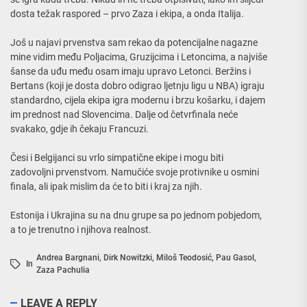
dosta težak raspored – prvo Zaza i ekipa, a onda Italija.
Još u najavi prvenstva sam rekao da potencijalne nagazne
mine vidim među Poljacima, Gruzijcima i Letoncima, a najviše
šanse da uđu među osam imaju upravo Letonci. Beržins i
Bertans (koji je dosta dobro odigrao ljetnju ligu u NBA) igraju
standardno, cijela ekipa igra modernu i brzu košarku, i dajem
im prednost nad Slovencima. Dalje od četvrfinala neće
svakako, gdje ih čekaju Francuzi.
Česi i Belgijanci su vrlo simpatične ekipe i mogu biti
zadovoljni prvenstvom. Namučiće svoje protivnike u osmini
finala, ali ipak mislim da će to biti i kraj za njih.
Estonija i Ukrajina su na dnu grupe sa po jednom pobjedom,
a to je trenutno i njihova realnost.
Andrea Bargnani
,
Dirk Nowitzki
,
Miloš Teodosić
,
Pau Gasol
,
In
Zaza Pachulia
LEAVE A REPLY