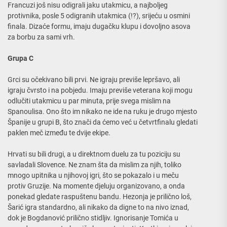
Francuzi još nisu odigrali jaku utakmicu, a najboljeg
protivnika, posle 5 odigranih utakmica (!?), srijeću u osmini
finala. Dizaće formu, imaju dugačku klupu i dovoljno asova
za borbu za sami vrh.
Grupa C
Grci su očekivano bili prvi. Ne igraju previše lepršavo, ali
igraju čvrsto i na pobjedu. Imaju previše veterana koji mogu
odlučiti utakmicu u par minuta, prije svega mislim na
Spanoulisa. Ono što im nikako ne ide na ruku je drugo mjesto
Španije u grupi B, što znači da ćemo već u četvrtfinalu gledati
paklen meč između te dvije ekipe.
Hrvati su bili drugi, a u direktnom duelu za tu poziciju su
savladali Slovence. Ne znam šta da mislim za njih, toliko
mnogo upitnika u njihovoj igri, što se pokazalo i u meču
protiv Gruzije. Na momente djeluju organizovano, a onda
ponekad gledate raspuštenu bandu. Hezonja je prilično loš,
Šarić igra standardno, ali nikako da digne to na nivo iznad,
dok je Bogdanović prilično stidljiv. Ignorisanje Tomića u