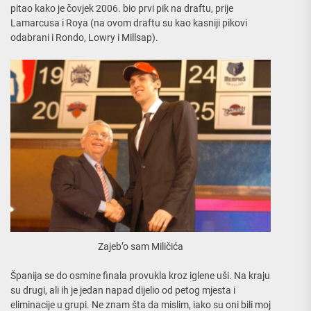
pitao kako je čovjek 2006. bio prvi pik na draftu, prije
Lamarcusa i Roya (na ovom draftu su kao kasniji pikovi
odabrani i Rondo, Lowry i Millsap).
Zajeb’o sam Miličića
Španija se do osmine finala provukla kroz iglene uši. Na kraju
su drugi, ali ih je jedan napad dijelio od petog mjesta i
eliminacije u grupi. Ne znam šta da mislim, iako su oni bili moj