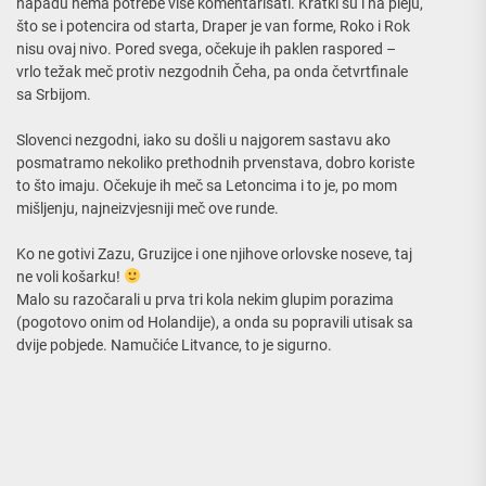
napadu nema potrebe više komentarisati. Kratki su i na pleju,
što se i potencira od starta, Draper je van forme, Roko i Rok
nisu ovaj nivo. Pored svega, očekuje ih paklen raspored –
vrlo težak meč protiv nezgodnih Čeha, pa onda četvrtfinale
sa Srbijom.
Slovenci nezgodni, iako su došli u najgorem sastavu ako
posmatramo nekoliko prethodnih prvenstava, dobro koriste
to što imaju. Očekuje ih meč sa Letoncima i to je, po mom
mišljenju, najneizvjesniji meč ove runde.
Ko ne gotivi Zazu, Gruzijce i one njihove orlovske noseve, taj
ne voli košarku!
Malo su razočarali u prva tri kola nekim glupim porazima
(pogotovo onim od Holandije), a onda su popravili utisak sa
dvije pobjede. Namučiće Litvance, to je sigurno.