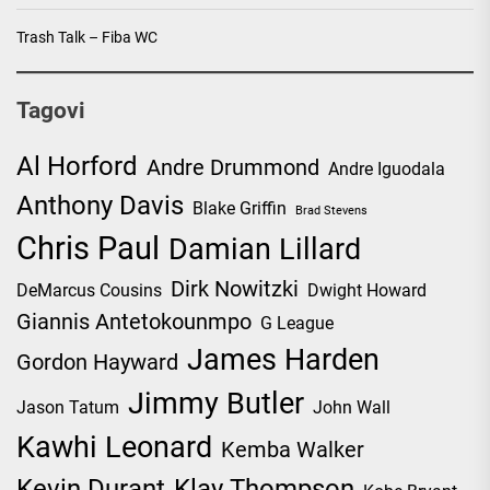
Trash Talk – Fiba WC
Tagovi
Al Horford
Andre Drummond
Andre Iguodala
Anthony Davis
Blake Griffin
Brad Stevens
Chris Paul
Damian Lillard
Dirk Nowitzki
DeMarcus Cousins
Dwight Howard
Giannis Antetokounmpo
G League
James Harden
Gordon Hayward
Jimmy Butler
Jason Tatum
John Wall
Kawhi Leonard
Kemba Walker
Kevin Durant
Klay Thompson