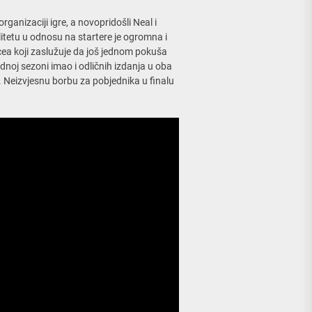
ganizaciji igre, a novopridošli Neal i
itetu u odnosu na startere je ogromna i
rcea koji zaslužuje da još jednom pokuša
thodnoj sezoni imao i odličnih izdanja u oba
. Neizvjesnu borbu za pobjednika u finalu