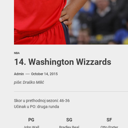
NBA
14. Washington Wizzards
Admin
October 14, 2015
piše: Draško Milić
Skor u prethodnoj sezoni: 46-36
Učinak u PO: druga runda
PG
SG
SF
John Wall
Bradley Beal
Otto Porter