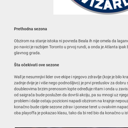
Prethodna sezona
Obzirom na stanje istoka ni povreda Beala ih nije omela da lagan
po navici je razbijen Toronto u prvoj rundi, a onda je Atlanta ipak b
glavnog grada.
Šta očekivati ove sezone
Wall je nesumnjivi lider ove ekipe i njegovo zdravlje (koje je bilo 
zadnje dvije je i više nego podnošljivo) je prvi preduslov za dobru
doubleovima brzim prenosom lopte određuje ritam i onda u zavisno
od saigrača bude poslužen da dovrši akciju, pa su mnogi uz njega 
problem i dalje ostaju pozicioni napadi obzirom na krajnje nepouz
konačno bude cijele sezone zdrav i ponese teret u ovakvim napadim
oba playoffa je pokazao klasu, tako da bi red bio da konačno u is