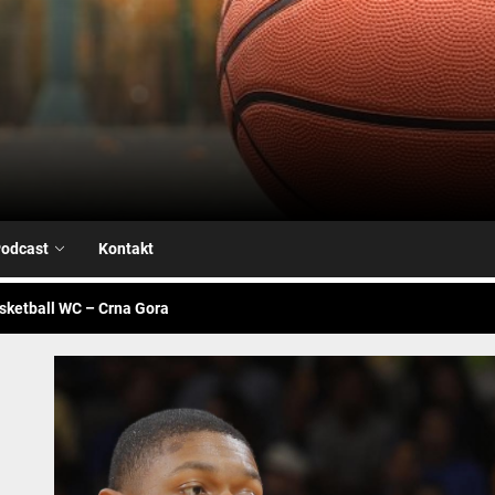
Airball.me
sketball WC – Avengers
je na našoj strani
alk – Fiba WC
odcast
Kontakt
sketball WC – Crna Gora
sketball WC – Canada
sketball WC – Avengers
je na našoj strani
alk – Fiba WC