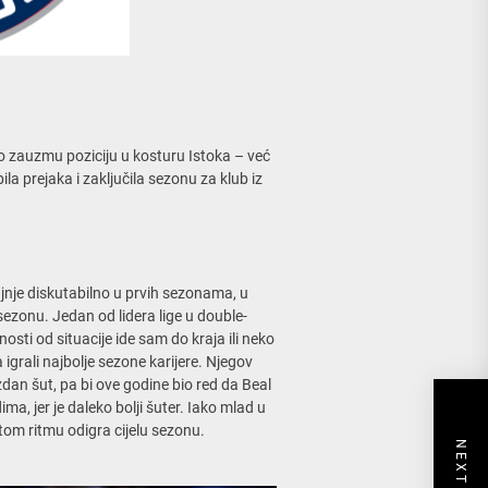
o zauzmu poziciju u kosturu Istoka – već
ila prejaka i zaključila sezonu za klub iz
krajnje diskutabilno u prvih sezonama, u
 sezonu. Jedan od lidera lige u double-
sti od situacije ide sam do kraja ili neko
igrali najbolje sezone karijere. Njegov
dan šut, pa bi ove godine bio red da Beal
a, jer je daleko bolji šuter. Iako mlad u
tom ritmu odigra cijelu sezonu.