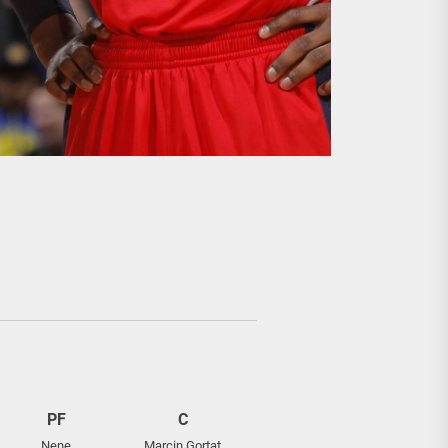
PF
C
Nene
Marcin Gortat