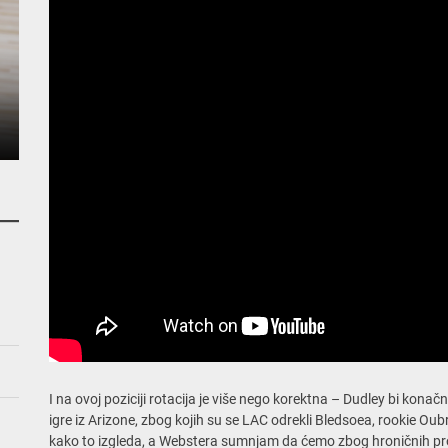
I na ovoj poziciji rotacija je više nego korektna – Dudley bi kon
igre iz Arizone, zbog kojih su se LAC odrekli Bledsoea, rookie Oub
kako to izgleda, a Webstera sumnjam da ćemo zbog hroničnih pr