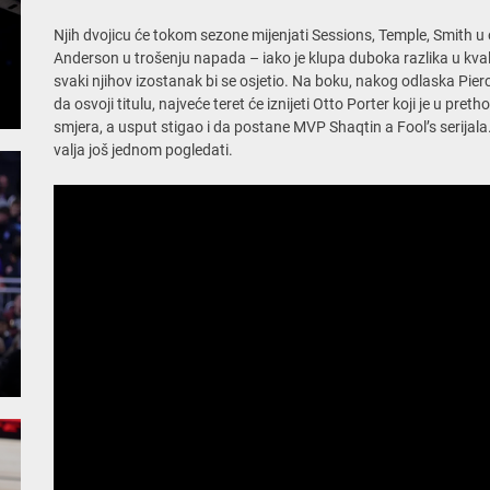
Njih dvojicu će tokom sezone mijenjati Sessions, Temple, Smith u or
Anderson u trošenju napada – iako je klupa duboka razlika u kval
svaki njihov izostanak bi se osjetio. Na boku, nakog odlaska Pie
da osvoji titulu, najveće teret će iznijeti Otto Porter koji je u pre
smjera, a usput stigao i da postane MVP Shaqtin a Fool’s serijala
valja još jednom pogledati.