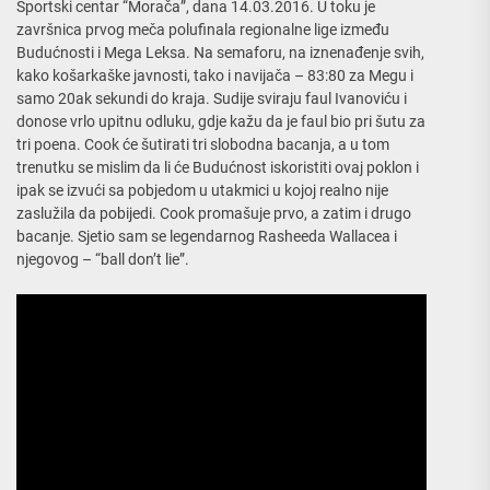
Sportski centar “Morača”, dana 14.03.2016. U toku je
završnica prvog meča polufinala regionalne lige između
Budućnosti i Mega Leksa. Na semaforu, na iznenađenje svih,
kako košarkaške javnosti, tako i navijača – 83:80 za Megu i
samo 20ak sekundi do kraja. Sudije sviraju faul Ivanoviću i
donose vrlo upitnu odluku, gdje kažu da je faul bio pri šutu za
tri poena. Cook će šutirati tri slobodna bacanja, a u tom
trenutku se mislim da li će Budućnost iskoristiti ovaj poklon i
ipak se izvući sa pobjedom u utakmici u kojoj realno nije
zaslužila da pobijedi. Cook promašuje prvo, a zatim i drugo
bacanje. Sjetio sam se legendarnog Rasheeda Wallacea i
njegovog – “ball don’t lie”.