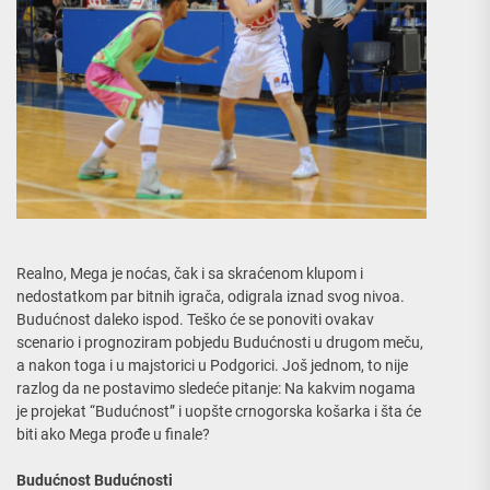
Realno, Mega je noćas, čak i sa skraćenom klupom i
nedostatkom par bitnih igrača, odigrala iznad svog nivoa.
Budućnost daleko ispod. Teško će se ponoviti ovakav
scenario i prognoziram pobjedu Budućnosti u drugom meču,
a nakon toga i u majstorici u Podgorici. Još jednom, to nije
razlog da ne postavimo sledeće pitanje: Na kakvim nogama
je projekat “Budućnost” i uopšte crnogorska košarka i šta će
biti ako Mega prođe u finale?
Budućnost Budućnosti