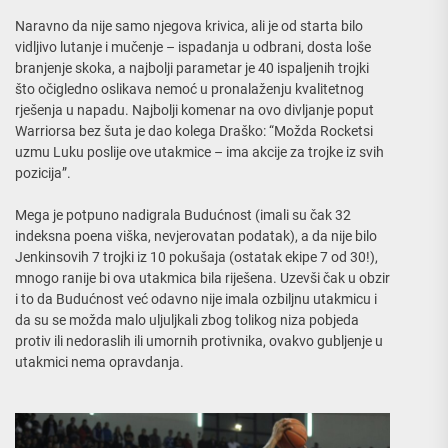
Naravno da nije samo njegova krivica, ali je od starta bilo
vidljivo lutanje i mučenje – ispadanja u odbrani, dosta loše
branjenje skoka, a najbolji parametar je 40 ispaljenih trojki
što očigledno oslikava nemoć u pronalaženju kvalitetnog
rješenja u napadu. Najbolji komenar na ovo divljanje poput
Warriorsa bez šuta je dao kolega Draško: “Možda Rocketsi
uzmu Luku poslije ove utakmice – ima akcije za trojke iz svih
pozicija”.
Mega je potpuno nadigrala Budućnost (imali su čak 32
indeksna poena viška, nevjerovatan podatak), a da nije bilo
Jenkinsovih 7 trojki iz 10 pokušaja (ostatak ekipe 7 od 30!),
mnogo ranije bi ova utakmica bila riješena. Uzevši čak u obzir
i to da Budućnost već odavno nije imala ozbiljnu utakmicu i
da su se možda malo uljuljkali zbog tolikog niza pobjeda
protiv ili nedoraslih ili umornih protivnika, ovakvo gubljenje u
utakmici nema opravdanja.