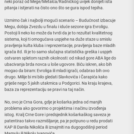
neki poraz od Mege/Metalca/Radničkog uvijek donijeti ista
pitanja i istjerati na čisto ono što se gura ispod tepiha.
Uzmimo čak i najbolji mogući scenario – Budućnost izbacuje
Megu, dobija Zvezdu u finalu i iduće sezone igra Evroligu.
Postoji li neko ko može da tvrdi da je to rezultat kvalitetnog
sistema, koji ti omogućava uspjehe na duže staze u smislu
pravljenja kulta kluba i reprezentacije, pravljenja baze mladih
igrača itd. Ili je to samo slučajna statistička greška i uspjeh
ostvaren spletom raznih okolnosti: od nikad gore ABA lige do
ubacivanja brda novca u loše ugovore. Biću iskren, ako bih
mogao da biram: Evroliga ili mladi igrači, odabrao bih ovo
drugo. Milije bi mi bilo gledati Slavkovića i Čarapića kako
griješe nego 5 jakih utakmica u Podgorici. Na kraju krajeva,
baza za reprezentaciju se pravi na taj način.
No, ovo je Crna Gora, gdje je košarka jedna od manjih
problema ako govorimo o projektima i načinu izvođenja
istog. Kralj Crne Gore i predsjednik košarkaškog saveza je
patentirao takvo razmišljanje, pa je potpuno u redu prodati
KAP ili Danila Nikolića ili iznajmiti na dugogodišnji period
Mamulu ili Nikolu Ivanovića.