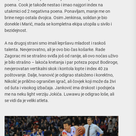
poena. Cook je takođe nestao i imao najgori index na
utakmici od 2 negativna poena. Ponavljam, manje me on
brine nego ostala dvojica. Osim Jenkinsa, solidan je bio
donekle i Marić, mada se kompletna ekipa utopila u sivilo i
bezidejnost.
A na drugoj strani smo imali lepršavu mladost i raskoš
talenta. Nevjerovatno, ali je ovo bio čas košarke. Rade
Zagorac mi se strašno sviđa još od ranije, ali ovo noćas uživo
je bilo strašno – lakoća kretanja i par poteza poput Bodiroge,
nevjerovatan vertikalni skok i kontola lopte i index 40 za
poštovanje. Dalje, Ivanović je odigrao staloženo i korektno,
Nikolić je prilično ograničen igrač, ali čovjek koji može da živi
od šuta i visokog izbačaja. Janković ima drskost i podsjeća
me na neku light verziju Jokića. Luwawu je odigrao loše, ali
se vidi da je veliki atleta.