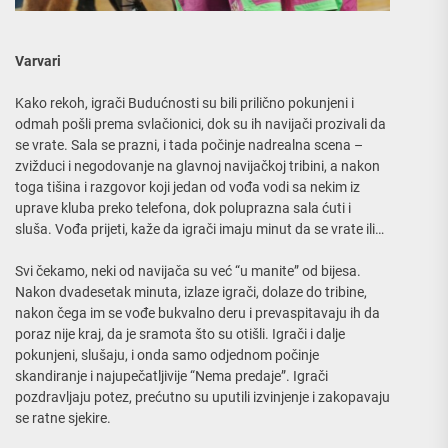
Varvari
Kako rekoh, igrači Budućnosti su bili prilično pokunjeni i
odmah pošli prema svlačionici, dok su ih navijači prozivali da
se vrate. Sala se prazni, i tada počinje nadrealna scena –
zvižduci i negodovanje na glavnoj navijačkoj tribini, a nakon
toga tišina i razgovor koji jedan od vođa vodi sa nekim iz
uprave kluba preko telefona, dok poluprazna sala ćuti i
sluša. Vođa prijeti, kaže da igrači imaju minut da se vrate ili…
Svi čekamo, neki od navijača su već “u manite” od bijesa.
Nakon dvadesetak minuta, izlaze igrači, dolaze do tribine,
nakon čega im se vođe bukvalno deru i prevaspitavaju ih da
poraz nije kraj, da je sramota što su otišli. Igrači i dalje
pokunjeni, slušaju, i onda samo odjednom počinje
skandiranje i najupečatljivije “Nema predaje”. Igrači
pozdravljaju potez, prećutno su uputili izvinjenje i zakopavaju
se ratne sjekire.