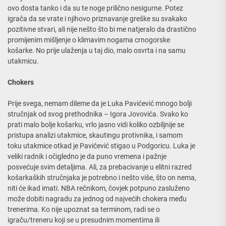
ovo dosta tanko i da su te noge prilično nesigurne. Potez
igrača da se vrate i njihovo priznavanje greške su svakako
pozitivne stvari, ali nije nešto što bi me natjeralo da drastično
promijenim mišljenje o klimavim nogama crnogorske
košarke. No prije ulaženja u taj dio, malo osvrta i na samu
utakmicu.
Chokers
Prije svega, nemam dileme da je Luka Pavićević mnogo bolji
stručnjak od svog prethodnika – Igora Jovovića. Svako ko
prati malo bolje košarku, vrlo jasno vidi koliko ozbiljnije se
pristupa analizi utakmice, skautingu protivnika, i samom
toku utakmice otkad je Pavićević stigao u Podgoricu. Luka je
veliki radnik i očigledno je da puno vremena i pažnje
posvećuje svim detaljima. Ali, za prebacivanje u elitni razred
košarkaških stručnjaka je potrebno i nešto više, što on nema,
niti će ikad imati. NBA rečnikom, čovjek potpuno zasluženo
može dobiti nagradu za jednog od najvećih chokera među
trenerima. Ko nije upoznat sa terminom, radi se o
igraču/treneru koji se u presudnim momentima ili