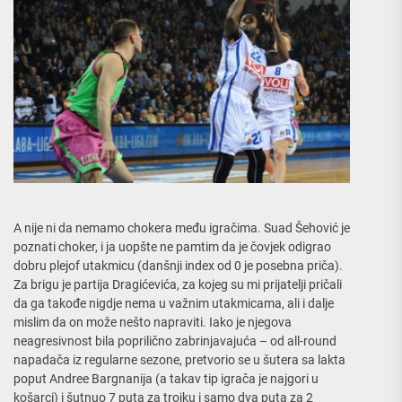
A nije ni da nemamo chokera među igračima. Suad Šehović je
poznati choker, i ja uopšte ne pamtim da je čovjek odigrao
dobru plejof utakmicu (danšnji index od 0 je posebna priča).
Za brigu je partija Dragićevića, za kojeg su mi prijatelji pričali
da ga takođe nigdje nema u važnim utakmicama, ali i dalje
mislim da on može nešto napraviti. Iako je njegova
neagresivnost bila poprilično zabrinjavajuća – od all-round
napadača iz regularne sezone, pretvorio se u šutera sa lakta
poput Andree Bargnanija (a takav tip igrača je najgori u
košarci) i šutnuo 7 puta za trojku i samo dva puta za 2