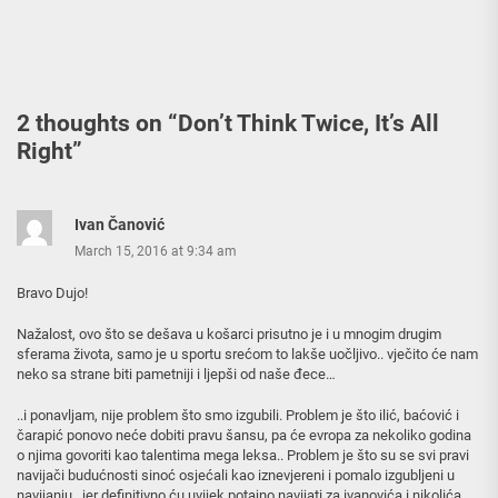
2 thoughts on “
Don’t Think Twice, It’s All
Right
”
Ivan Čanović
March 15, 2016 at 9:34 am
Bravo Dujo!
Nažalost, ovo što se dešava u košarci prisutno je i u mnogim drugim
sferama života, samo je u sportu srećom to lakše uočljivo.. vječito će nam
neko sa strane biti pametniji i ljepši od naše đece…
..i ponavljam, nije problem što smo izgubili. Problem je što ilić, baćović i
čarapić ponovo neće dobiti pravu šansu, pa će evropa za nekoliko godina
o njima govoriti kao talentima mega leksa.. Problem je što su se svi pravi
navijači budućnosti sinoć osjećali kao iznevjereni i pomalo izgubljeni u
navijanju.. jer definitivno ću uvijek potajno navijati za ivanovića i nikolića