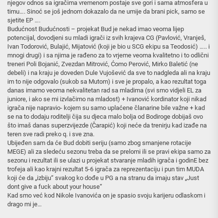
njegov odnos sa igračima vremenom postaje sve gori i sama atmosfera u
timu…. Sinoć se još jednom dokazalo da ne umije da brani pick, samo se
sjetite EP ….
Budućnost Budućnosti – projekat Bud je nekad imao veoma lijep
potencijal, dovodjeni su mladi igrači iz svih krajeva CG (Pavlović, Vranješ,
Ivan Todorović, Bulajić, Mijatović (koji je bio u SCG ekipu sa Teodosić) ….. i
mnogi drugi) i sa njima je rađeno za to vrjeme veoma kvalitetno i to odlični
treneri Poli Bojanić, Zvezdan Mitrović, Ćomo Perović, Mirko Baletić (ne
debeli) i na kraju je doveden Dule Vujošević da sve to nadgleda ali na kraju
im to nije odgovalo (sukob sa Mutom) i sve je propalo, a kao rezultat toga
danas imamo veoma nekvalitetan rad sa mladima (svi smo vidjeli EL za
juniore, i ako se mi izvlačimo na mladost) + Ivanović kordinator koji nikad
igrača nije napravio- kojem su samo uplaćene članarine bile važne + kad
se na to dodaju roditelji čija su djeca malo bolja od Bodiroge dobijaš ovo
što imaš danas superzvijezde (Čarapić) koji neće da trenirju kad izađe na
teren sve radi preko q. i sve zna.
Ubijeđen sam da će Bud dobiti seriju (samo zbog smanjene rotacije
MEGE) ali za sledeću sezonu treba da se prelomi ili se pravi ekipa samo za
sezonu i rezultat ili se ulazi u projekat stvaranje mladih igrača i godinE bez
trofeja ali kao krajni rezultat 5-6 igrača za reprezentaciju i pun tim MUDA
koji će da „izbiju“ svakog ko dođe u PG a na stranu da imaju stav „Just
dont give a fuck about your house“
Kad smo već kod Nikole Ivanovića on je spasio svoju karijeru odlaskom i
drago mi je…