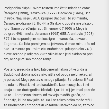
Podgorička ekipa u svom rosteru ima četiri mlada talenta:
Čarapića (1998), Slavkovića (1999), Baćovića (1996), Ilića
(1996). Najviše je u ABA ligi igrao Baćović i to 93 minuta,
Čarapić je odigrao 73, Ilić 44, a Slavković uopšte nije ulazio u
igru. Samo poređenja radi, Simenuović (1995) iz Mege je
odigrao 498 minuta, Jaramaz (1995) 655, Aranitović (1998)
377. I to ne pominjem nosioce igre – Ivanovića, Luwawu,
Zagorca… Da li da pominjem da je Ivanović imao minutažu od
oko 10 minuta po utakmici u Budućnosti (ukupno oko 240),
a ove sezone je odigrao 726? Nikolić se nije ni skidao za prvi
tim, nego je otišao mnogo ranije.
Pošteno je reći da je lako biti general nakon bitke tj. da je
Budućnost dobila noćas niko ništa od ovoga ne bi rekao, ali
je poraz od Mege postavio mnoga pitanja. Barcelona ili Real
ne odu na Final 4, svi to okarakterišu kao neuspjeh, ali svi
znaju da se iduće godine ide dalje i juri isti cilj, jer imaš pokriće
za to – kompletan sistem, od razvoja mladih igrača, do
finansija, kluba navijača itd. Da li se takvo nešto može reći i
za Budućnost i crnogorsku košarku? Naravno da ne, zato će