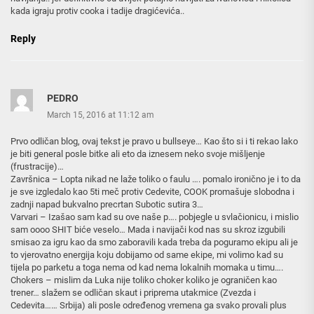
kada igraju protiv cooka i tadije dragićevića..
Reply
PEDRO
March 15, 2016 at 11:12 am
Prvo odličan blog, ovaj tekst je pravo u bullseye… Kao što si i ti rekao lako
je biti general posle bitke ali eto da iznesem neko svoje mišljenje
(frustracije)…
Završnica – Lopta nikad ne laže toliko o faulu …. pomalo ironično je i to da
je sve izgledalo kao 5ti meč protiv Cedevite, COOK promašuje slobodna i
zadnji napad bukvalno precrtan Subotic sutira 3…
Varvari – Izašao sam kad su ove naše p…. pobjegle u svlačionicu, i mislio
sam oooo SHIT biće veselo… Mada i navijači kod nas su skroz izgubili
smisao za igru kao da smo zaboravili kada treba da poguramo ekipu ali je
to vjerovatno energija koju dobijamo od same ekipe, mi volimo kad su
tijela po parketu a toga nema od kad nema lokalnih momaka u timu….
Chokers – mislim da Luka nije toliko choker koliko je ograničen kao
trener… slažem se odličan skaut i priprema utakmice (Zvezda i
Cedevita…… Srbija) ali posle određenog vremena ga svako provali plus