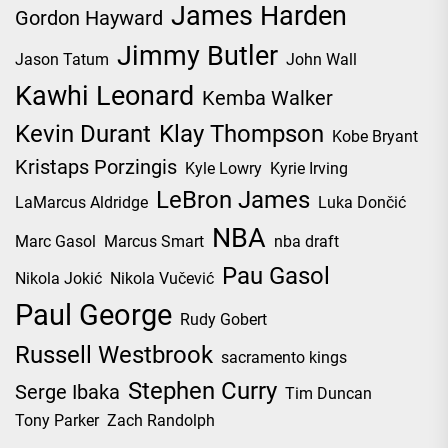
James Harden
Gordon Hayward
Jimmy Butler
Jason Tatum
John Wall
Kawhi Leonard
Kemba Walker
Kevin Durant
Klay Thompson
Kobe Bryant
Kristaps Porzingis
Kyle Lowry
Kyrie Irving
LeBron James
LaMarcus Aldridge
Luka Dončić
NBA
Marc Gasol
Marcus Smart
nba draft
Pau Gasol
Nikola Jokić
Nikola Vučević
Paul George
Rudy Gobert
Russell Westbrook
sacramento kings
Stephen Curry
Serge Ibaka
Tim Duncan
Tony Parker
Zach Randolph