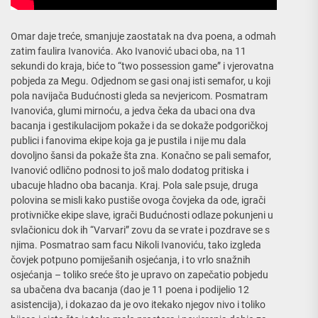
Omar daje treće, smanjuje zaostatak na dva poena, a odmah
zatim faulira Ivanovića. Ako Ivanović ubaci oba, na 11
sekundi do kraja, biće to “two possession game” i vjerovatna
pobjeda za Megu. Odjednom se gasi onaj isti semafor, u koji
pola navijača Budućnosti gleda sa nevjericom. Posmatram
Ivanovića, glumi mirnoću, a jedva čeka da ubaci ona dva
bacanja i gestikulacijom pokaže i da se dokaže podgoričkoj
publici i fanovima ekipe koja ga je pustila i nije mu dala
dovoljno šansi da pokaže šta zna. Konačno se pali semafor,
Ivanović odlično podnosi to još malo dodatog pritiska i
ubacuje hladno oba bacanja. Kraj. Pola sale psuje, druga
polovina se misli kako pustiše ovoga čovjeka da ode, igrači
protivničke ekipe slave, igrači Budućnosti odlaze pokunjeni u
svlačionicu dok ih “Varvari” zovu da se vrate i pozdrave se s
njima. Posmatrao sam facu Nikoli Ivanoviću, tako izgleda
čovjek potpuno pomiješanih osjećanja, i to vrlo snažnih
osjećanja – toliko sreće što je upravo on zapečatio pobjedu
sa ubačena dva bacanja (dao je 11 poena i podijelio 12
asistencija), i dokazao da je ovo itekako njegov nivo i toliko