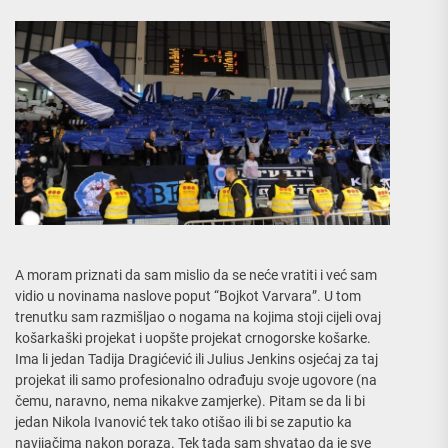
A moram priznati da sam mislio da se neće vratiti i već sam
vidio u novinama naslove poput “Bojkot Varvara”. U tom
trenutku sam razmišljao o nogama na kojima stoji cijeli ovaj
košarkaški projekat i uopšte projekat crnogorske košarke.
Ima li jedan Tadija Dragićević ili Julius Jenkins osjećaj za taj
projekat ili samo profesionalno odrađuju svoje ugovore (na
čemu, naravno, nema nikakve zamjerke). Pitam se da li bi
jedan Nikola Ivanović tek tako otišao ili bi se zaputio ka
navijačima nakon poraza. Tek tada sam shvatao da je sve