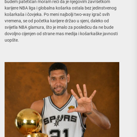
budem patetičan moram reći da je njegovim završetkom
karijere NBA liga i globalna košarka ostala bez jedinstvenog
košarkaša i čovjeka. Po meni najbolji two-way igrač svih
vremena, se od početka karijere držao u sjeni, daleko od
svijetla NBA glamura, što je imalo za posledicu da ne bude
dovoljno cijenjen od strane mas medija i košarkaške javnosti
uopšte.