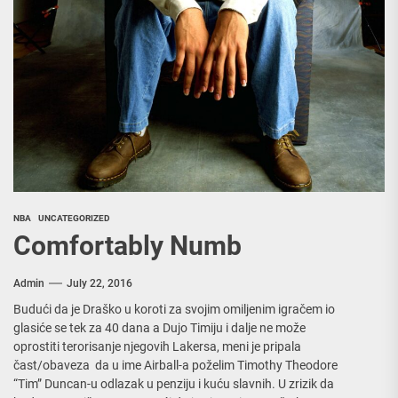
NBA
UNCATEGORIZED
Comfortably Numb
Admin
July 22, 2016
Budući da je Draško u koroti za svojim omiljenim igračem io
glasiće se tek za 40 dana a Dujo Timiju i dalje ne može
oprostiti terorisanje njegovih Lakersa, meni je pripala
čast/obaveza da u ime Airball-a poželim Timothy Theodore
“Tim” Duncan-u odlazak u penziju i kuću slavnih. U zrizik da