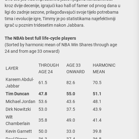
kroz dvije decenije, igrajući kao hall of famer od prvog dana u
ligi do zadnje sezone, prilagođavajući svoje tijelo potrebama
tima i evolucije igre, Timmy je po statistikama najefektivniji
igrač u poznim tridesetim nakon Jabbara.
The NBA’s best full life-cycle players
(Sorted by harmonic mean of NBA Win Shares through age
24 and from age 33 onward)
THROUGH
AGE 33
HARMONIC
LAYER
AGE 24
ONWARD
MEAN
Kareem Abdul-
61.5
82.6
70.5
Jabbar
Tim Duncan
47.8
55.0
51.1
Michael Jordan
53.6
43.6
48.1
Dirk Nowitzki
53.0
37.5
43.9
Wilt
35.8
49.0
41.4
Chamberlain
Kevin Garnett
50.0
33.0
39.8
Paul Pierce
36.3
37.4
36.8