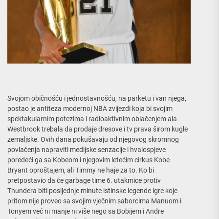
Svojom običnošću i jednostavnošću, na parketu i van njega,
postao je antiteza modernoj NBA zvijezdi koja bi svojim
spektakularnim potezima i radioaktivnim oblačenjem ala
Westbrook trebala da prodaje dresove i tv prava širom kugle
zemaljske. Ovih dana pokušavaju od njegovog skromnog
povlačenja napraviti medijske senzacije i hvalospjeve
poredeći ga sa Kobeom i njegovim letećim cirkus Kobe
Bryant oproštajem, ali Timmy ne haje za to. Ko bi
pretpostavio da će garbage time 6. utakmice protiv
Thundera biti posljednje minute istinske legende igre koje
pritom nije proveo sa svojim vječnim saborcima Manuom i
Tonyem već ni manje ni više nego sa Bobijem i Andre