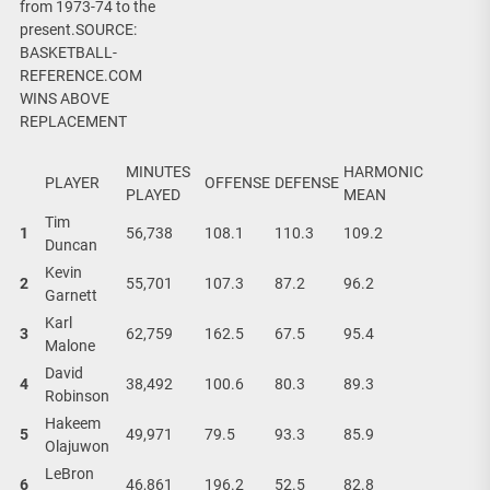
from 1973-74 to the
present.SOURCE:
BASKETBALL-
REFERENCE.COM
WINS ABOVE
REPLACEMENT
MINUTES
HARMONIC
PLAYER
OFFENSE
DEFENSE
PLAYED
MEAN
Tim
1
56,738
108.1
110.3
109.2
Duncan
Kevin
2
55,701
107.3
87.2
96.2
Garnett
Karl
3
62,759
162.5
67.5
95.4
Malone
David
4
38,492
100.6
80.3
89.3
Robinson
Hakeem
5
49,971
79.5
93.3
85.9
Olajuwon
LeBron
6
46,861
196.2
52.5
82.8