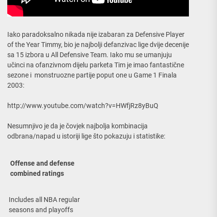
Iako paradoksalno nikada nije izabaran za Defensive Player
of the Year Timmy, bio je najbolji defanzivac lige dvije decenije
sa 15 izbora u All Defensive Team. Iako mu se umanjuju
učinci na ofanzivnom dijelu parketa Tim je imao fantastične
sezone i monstruozne partije poput one u Game 1 Finala
2003:
http://www.youtube.com/watch?v=HWfjRz8yBuQ
Nesumnjivo je da je čovjek najbolja kombinacija
odbrana/napad u istoriji lige što pokazuju i statistike:
Offense and defense
combined ratings
Includes all NBA regular
seasons and playoffs