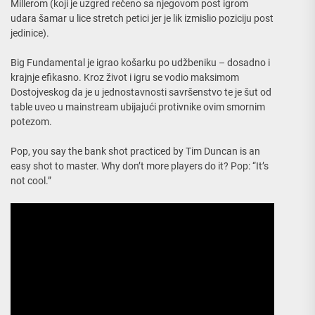
Millerom (koji je uzgred rečeno sa njegovom post igrom
udara šamar u lice stretch petici jer je lik izmislio poziciju post
jedinice).
Big Fundamental je igrao košarku po udžbeniku – dosadno i
krajnje efikasno. Kroz život i igru se vodio maksimom
Dostojveskog da je u jednostavnosti savršenstvo te je šut od
table uveo u mainstream ubijajući protivnike ovim smornim
potezom.
Pop, you say the bank shot practiced by Tim Duncan is an
easy shot to master. Why don’t more players do it? Pop: “It’s
not cool.”