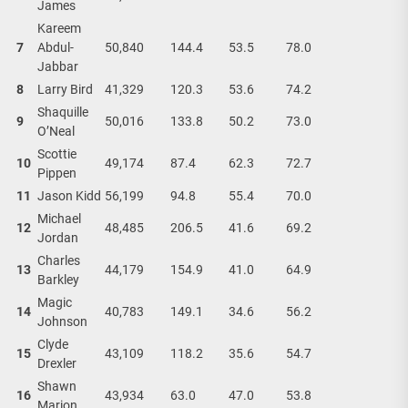
James
Kareem
7
Abdul-
50,840
144.4
53.5
78.0
Jabbar
8
Larry Bird
41,329
120.3
53.6
74.2
Shaquille
9
50,016
133.8
50.2
73.0
O’Neal
Scottie
10
49,174
87.4
62.3
72.7
Pippen
11
Jason Kidd
56,199
94.8
55.4
70.0
Michael
12
48,485
206.5
41.6
69.2
Jordan
Charles
13
44,179
154.9
41.0
64.9
Barkley
Magic
14
40,783
149.1
34.6
56.2
Johnson
Clyde
15
43,109
118.2
35.6
54.7
Drexler
Shawn
16
43,934
63.0
47.0
53.8
Marion