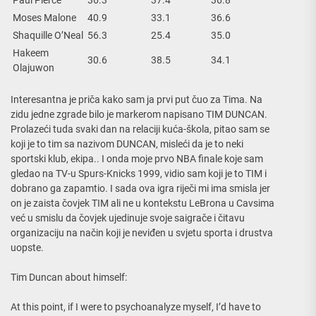
Moses Malone
40.9
33.1
36.6
Shaquille O’Neal
56.3
25.4
35.0
Hakeem
30.6
38.5
34.1
Olajuwon
Interesantna je priča kako sam ja prvi put čuo za Tima. Na
zidu jedne zgrade bilo je markerom napisano TIM DUNCAN.
Prolazeći tuda svaki dan na relaciji kuća-škola, pitao sam se
koji je to tim sa nazivom DUNCAN, misleći da je to neki
sportski klub, ekipa.. I onda moje prvo NBA finale koje sam
gledao na TV-u Spurs-Knicks 1999, vidio sam koji je to TIM i
dobrano ga zapamtio. I sada ova igra riječi mi ima smisla jer
on je zaista čovjek TIM ali ne u kontekstu LeBrona u Cavsima
već u smislu da čovjek ujedinuje svoje saigrače i čitavu
organizaciju na način koji je neviđen u svjetu sporta i drustva
uopste.
Tim Duncan about himself:
At this point, if I were to psychoanalyze myself, I’d have to