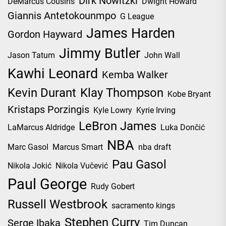
Dirk Nowitzki
DeMarcus Cousins
Dwight Howard
Giannis Antetokounmpo
G League
James Harden
Gordon Hayward
Jimmy Butler
Jason Tatum
John Wall
Kawhi Leonard
Kemba Walker
Kevin Durant
Klay Thompson
Kobe Bryant
Kristaps Porzingis
Kyle Lowry
Kyrie Irving
LeBron James
LaMarcus Aldridge
Luka Dončić
NBA
Marc Gasol
Marcus Smart
nba draft
Pau Gasol
Nikola Jokić
Nikola Vučević
Paul George
Rudy Gobert
Russell Westbrook
sacramento kings
Stephen Curry
Serge Ibaka
Tim Duncan