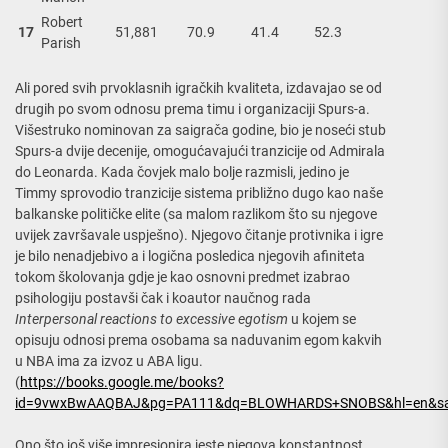
Robert
17
51,881
70.9
41.4
52.3
Parish
Ali pored svih prvoklasnih igračkih kvaliteta, izdavajao se od
drugih po svom odnosu prema timu i organizaciji Spurs-a.
Višestruko nominovan za saigrača godine, bio je noseći stub
Spurs-a dvije decenije, omogućavajući tranzicije od Admirala
do Leonarda. Kada čovjek malo bolje razmisli, jedino je
Timmy sprovodio tranzicije sistema približno dugo kao naše
balkanske političke elite (sa malom razlikom što su njegove
uvijek završavale uspješno). Njegovo čitanje protivnika i igre
je bilo nenadjebivo a i logična posledica njegovih afiniteta
tokom školovanja gdje je kao osnovni predmet izabrao
psihologiju postavši čak i koautor naučnog rada
Interpersonal reactions to excessive egotism
u kojem se
opisuju odnosi prema osobama sa naduvanim egom kakvih
u NBA ima za izvoz u ABA ligu.
(
https://books.google.me/books?
id=9vwxBwAAQBAJ&pg=PA111&dq=BLOWHARDS+SNOBS&hl=en&sa=X
Ono što još više impresionira jeste njegova konstantnost