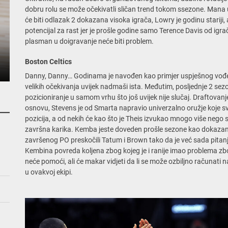
dobru rolu se može očekivatli sličan trend tokom ssezone. Man
će biti odlazak 2 dokazana visoka igrača, Lowry je godinu stariji, 
potencijal za rast jer je prošle godine samo Terence Davis od igr
plasman u doigravanje neće biti problem.
Boston Celtics
Danny, Danny… Godinama je navođen kao primjer uspješnog vođenja 
velikih očekivanja uvijek nadmaši ista. Međutim, posljednje 2 sezo
pozicioniranje u samom vrhu što još uvijek nije slučaj. Draftov
osnovu, Stevens je od Smarta napravio univerzalno oružje koje sv
pozicija, a od nekih će kao što je Theis izvukao mnogo više nego se 
završna karika. Kemba jeste doveden prošle sezone kao dokazan 
završenog PO preskočili Tatum i Brown tako da je već sada pitanj
Kembina povreda koljena zbog kojeg je i ranije imao problema z
neće pomoći, ali će makar vidjeti da li se može ozbiljno računat
u ovakvoj ekipi.