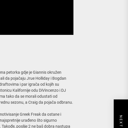
rena petorka gdje je Giannis okružen
bali da pojačaju Jrue Holliday i Bogdan
aftovima i par igrača od kojih su
estonicu Kalifornije odu DiVincenzo i DJ
ma tako da se morali odustati od
arednu sezonu, a Craig da pojača odbranu.
 motivisanje Greek Freak da ostane i
 najspretnije urađeno što sigurno
. Takođe, poslije 2 ne baš dobra nastupa