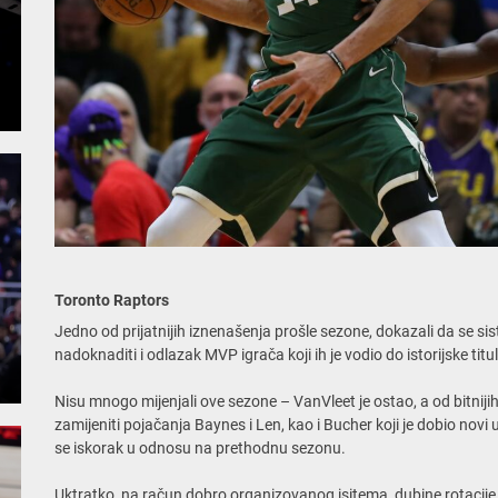
Toronto Raptors
Jedno od prijatnijih iznenašenja prošle sezone, dokazali da se 
nadoknaditi i odlazak MVP igrača koji ih je vodio do istorijske titul
Nisu mnogo mijenjali ove sezone – VanVleet je ostao, a od bitnijih 
zamijeniti pojačanja Baynes i Len, kao i Bucher koji je dobio novi
se iskorak u odnosu na prethodnu sezonu.
Uktratko, na račun dobro organizovanog isitema, dubine rotacije 