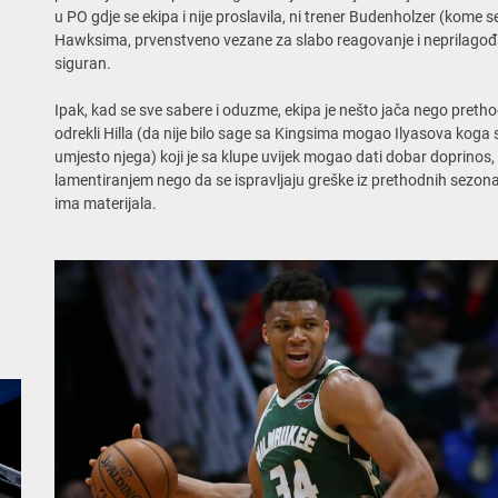
u PO gdje se ekipa i nije proslavila, ni trener Budenholzer (kome se
Hawksima, prvenstveno vezane za slabo reagovanje i neprilagođava
siguran.
Ipak, kad se sve sabere i oduzme, ekipa je nešto jača nego pretho
odrekli Hilla (da nije bilo sage sa Kingsima mogao Ilyasova koga s
umjesto njega) koji je sa klupe uvijek mogao dati dobar doprinos,
lamentiranjem nego da se ispravljaju greške iz prethodnih sezona
ima materijala.