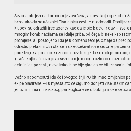
Sezona obilježena koronom je završena, a nova koju opet obilježa
brzo tako da se učesnici Finala nisu čestito ni odmorili. Poslije d
klubovi su odradili free agency kao da je bio black Friday – sve je
mnogim kombinacijama se i dalje priča, od čega bi neke kao raz
promjene, ali pošto je to i dalje u domenu teorije, ostaje da pre
odradio prelazni rok i šta se može očekivati ove sezone, pa ćemo 
poređenje sa prošlom sezonom, bez težnje da se radi puno rangira
igrača kojima je ovo prva sezona nije mnogo uziman u razmatranje –
detaljnije upoznati, a svakako ih ne bije glas da će biti značajni 
Važno napomenuti i da će i ovogodišnji PO biti mao izmijenjen pa 
ekipe plasirane 7-10 mjesta što će sigurno donijeti više utakmic
jer uz minimalni rizik zbog par kuglica više u bubnju može se ući 