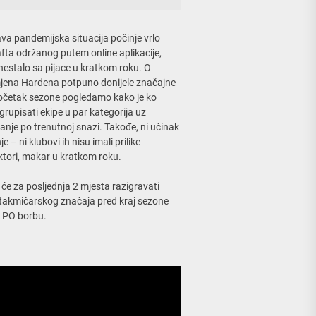
va pandemijska situacija počinje vrlo
rafta održanog putem online aplikacije,
 nestalo sa pijace u kratkom roku. O
mjena Hardena potpuno donijele značajne
d početak sezone pogledamo kako je ko
grupisati ekipe u par kategorija uz
nje po trenutnoj snazi. Takođe, ni učinak
 ni klubovi ih nisu imali prilike
faktori, makar u kratkom roku.
će za posljednja 2 mjesta razigravati
a takmičarskog značaja pred kraj sezone
u PO borbu.