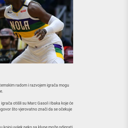
sistemskim radom i razvojem igrača mogu
e.
igrača otišli su Marc Gasol i Ibaka koje će
 ugovor što vjerovatno znači da se očekuje
u kojoj uvijek neko sa klupe može odigrati