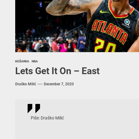
sketball WC – Crna Gora
sketball WC – Canada
sketball WC – Avengers
KOŠARKA
NBA
Lets Get It On – East
Draško Milić
December 7, 2020
Piše: Draško Milić