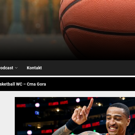
Airball.me
sketball WC – Avengers
je na našoj strani
alk – Fiba WC
odcast
Kontakt
sketball WC – Crna Gora
sketball WC – Canada
sketball WC – Avengers
je na našoj strani
alk – Fiba WC