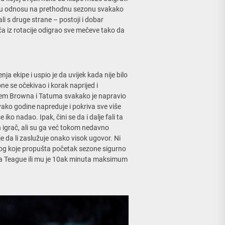
a u odnosu na prethodnu sezonu svakako
ali s druge strane – postoji i dobar
ača iz rotacije odigrao sve mečeve tako da
ekipe i uspio je da uvijek kada nije bilo
ne se očekivao i korak naprijed i
anjem Browna i Tatuma svakako je napravio
ako godine napreduje i pokriva sve više
iko nadao. Ipak, čini se da i dalje fali ta
igrač, ali su ga već tokom nedavno
e da li zaslužuje onako visok ugovor. Ni
bog koje propušta početak sezone sigurno
i na Teague ili mu je 10ak minuta maksimum