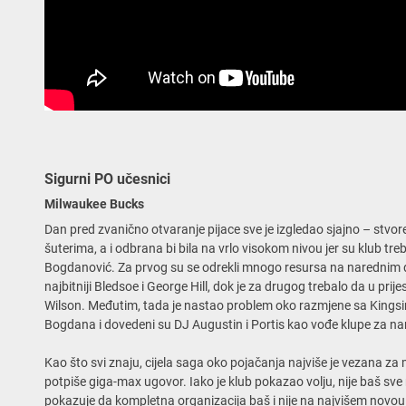
Sigurni PO učesnici
Milwaukee Bucks
Dan pred zvanično otvaranje pijace sve je izgledao sjajno – stvo
šuterima, a i odbrana bi bila na vrlo visokom nivou jer su klub tre
Bogdanović. Za prvog su se odrekli mnogo resursa na narednim dr
najbitniji Bledsoe i George Hill, dok je za drugog trebalo da u prij
Wilson. Međutim, tada je nastao problem oko razmjene sa Kingsi
Bogdana i dovedeni su DJ Augustin i Portis kao vođe klupe za n
Kao što svi znaju, cijela saga oko pojačanja najviše je vezana za
potpiše giga-max ugovor. Iako je klub pokazao volju, nije baš sve
pokazuje da kompletna organizacija baš i nije na najvišem novou