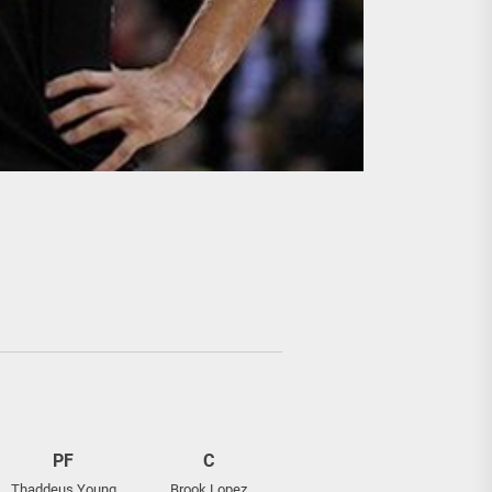
PF
C
Thaddeus Young
Brook Lopez