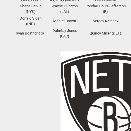
Shane Larkin
Wayne Ellington
Rondae Hollis-Jefferson
(NYK)
(LAL)
(R)
Donald Sloan
Markel Brown
Sergey Karasev
(IND)
Dahntay Jones
Ryan Boatright (R)
Quincy Miller (DET)
(LAC)