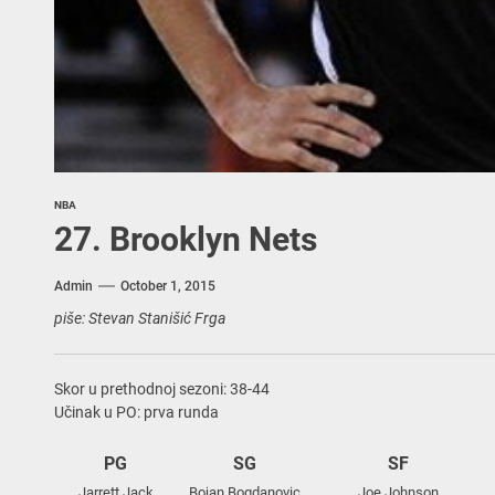
NBA
27. Brooklyn Nets
Admin
October 1, 2015
piše: Stevan Stanišić Frga
Skor u prethodnoj sezoni: 38-44
Učinak u PO: prva runda
PG
SG
SF
Jarrett Jack
Bojan Bogdanovic
Joe Johnson