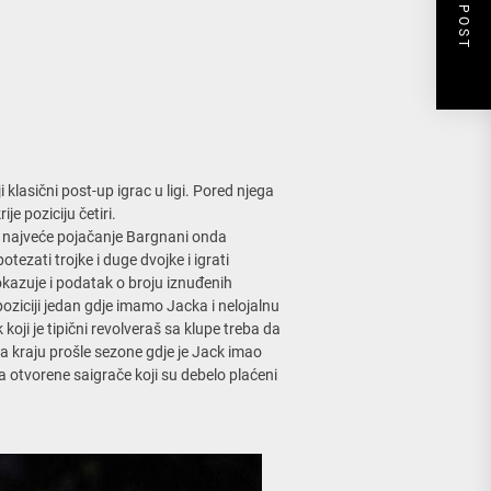
NEXT POST
i klasični post-up igrac u ligi. Pored njega
je poziciju četiri.
e najveće pojačanje Bargnani onda
ezati trojke i duge dvojke i igrati
kazuje i podatak o broju iznuđenih
oziciji jedan gdje imamo Jacka i nelojalnu
koji je tipični revolveraš sa klupe treba da
na kraju prošle sezone gdje je Jack imao
da otvorene saigrače koji su debelo plaćeni