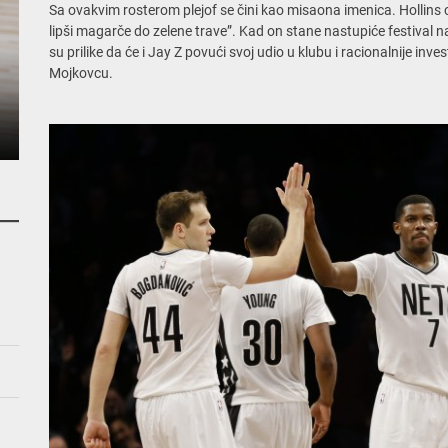
Sa ovakvim rosterom plejof se čini kao misaona imenica. Hollins c
lipši magarče do zelene trave”. Kad on stane nastupiće festival n
su prilike da će i Jay Z povući svoj udio u klubu i racionalnije inve
Mojkovcu.