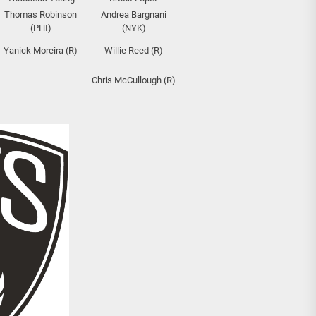
Thomas Robinson
Andrea Bargnani
(PHI)
(NYK)
Yanick Moreira (R)
Willie Reed (R)
Chris McCullough (R)