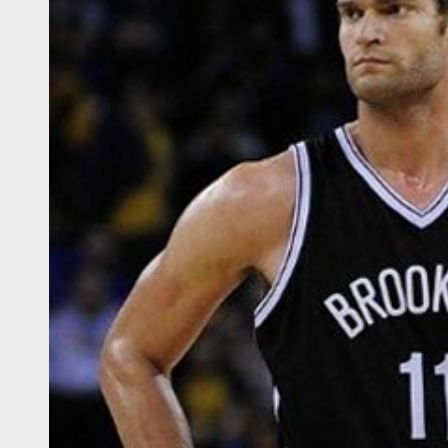
alk – Fiba WC
sketball WC – Crna Gora
sketball WC – Canada
sketball WC – Avengers