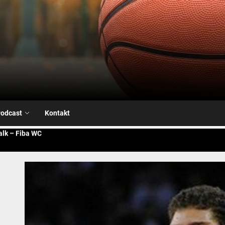
Airball.me
sketball WC – Avengers
je na našoj strani
odcast
Kontakt
alk – Fiba WC
sketball WC – Crna Gora
sketball WC – Canada
sketball WC – Avengers
je na našoj strani