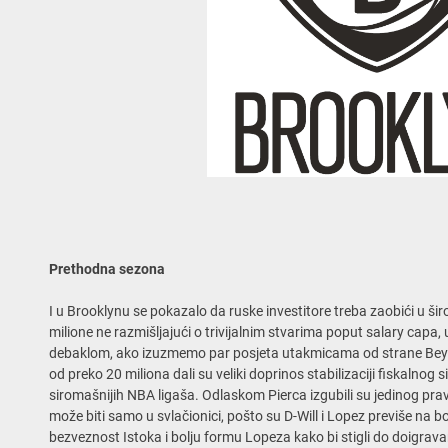
Prethodna sezona
I u Brooklynu se pokazalo da ruske investitore treba zaobići u ši
milione ne razmišljajući o trivijalnim stvarima poput salary capa, 
debaklom, ako izuzmemo par posjeta utakmicama od strane Bey
od preko 20 miliona dali su veliki doprinos stabilizaciji fiskalnog
siromašnijih NBA ligaša. Odlaskom Pierca izgubili su jedinog prav
može biti samo u svlačionici, pošto su D-Will i Lopez previše na bo
bezveznost Istoka i bolju formu Lopeza kako bi stigli do doigrav