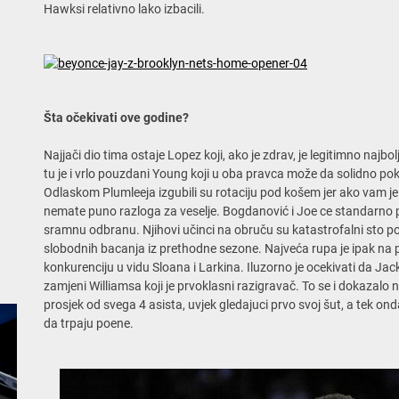
Hawksi relativno lako izbacili.
Šta očekivati ove godine?
Najjači dio tima ostaje Lopez koji, ako je zdrav, je legitimno najbolj
tu je i vrlo pouzdani Young koji u oba pravca može da solidno pokri
Odlaskom Plumleeja izgubili su rotaciju pod košem jer ako vam j
nemate puno razloga za veselje. Bogdanović i Joe ce standarno pot
sramnu odbranu. Njihovi učinci na obruču su katastrofalni sto po
slobodnih bacanja iz prethodne sezone. Najveća rupa je ipak na p
konkurenciju u vidu Sloana i Larkina. Iluzorno je ocekivati da Jack 
zamjeni Williamsa koji je prvoklasni razigravač. To se i dokazalo 
prosjek od svega 4 asista, uvjek gledajuci prvo svoj šut, a tek on
da trpaju poene.