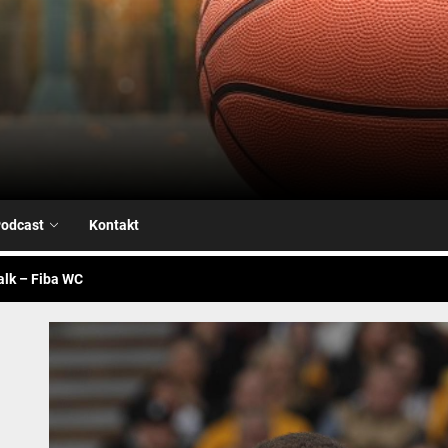
Airball.me
sketball WC – Avengers
je na našoj strani
odcast
Kontakt
alk – Fiba WC
sketball WC – Crna Gora
sketball WC – Canada
sketball WC – Avengers
je na našoj strani