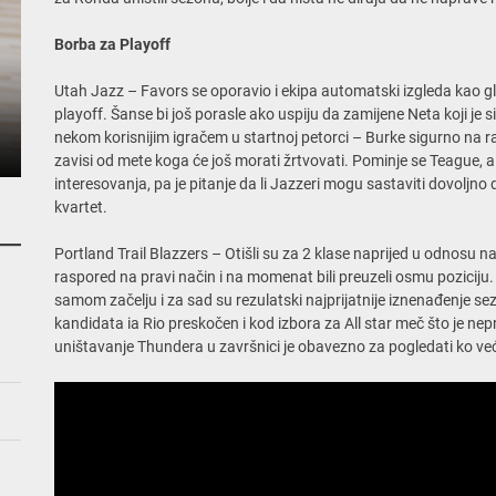
Borba za Playoff
Utah Jazz – Favors se oporavio i ekipa automatski izgleda kao gl
playoff. Šanse bi još porasle ako uspiju da zamijene Neta koji je si
nekom korisnijim igračem u startnoj petorci – Burke sigurno na 
zavisi od mete koga će još morati žrtvovati. Pominje se Teague, al
interesovanja, pa je pitanje da li Jazzeri mogu sastaviti dovoljno 
kvartet.
Portland Trail Blazzers – Otišli su za 2 klase naprijed u odnosu na 
raspored na pravi način i na momenat bili preuzeli osmu pozicij
samom začelju i za sad su rezulatski najprijatnije iznenađenje sez
kandidata ia Rio preskočen i kod izbora za All star meč što je ne
uništavanje Thundera u završnici je obavezno za pogledati ko već