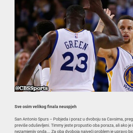
Sve osim velikog finala neuspjeh
San Antonio Spurs – Pobjeda i poraz u dvoboju sa Cavsima, prega
previše oduševljeni. Timmy jeste propustio oba poraza, ali ako je 
nezamjenjiv onda…. Za oba dvoboja najveći problem je upravo bio d