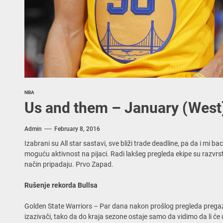
NBA
Us and them – January (West
Admin
February 8, 2016
Izabrani su All star sastavi, sve bliži trade deadline, pa da i mi b
moguću aktivnost na pijaci. Radi lakšeg pregleda ekipe su razvr
način pripadaju. Prvo Zapad.
Rušenje rekorda Bullsa
Golden State Warriors – Par dana nakon prošlog pregleda pregazili
izazivači, tako da do kraja sezone ostaje samo da vidimo da li će