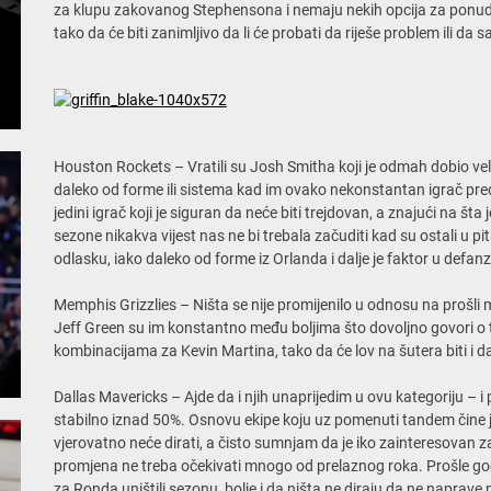
za klupu zakovanog Stephensona i nemaju nekih opcija za ponuditi 
tako da će biti zanimljivo da li će probati da riješe problem ili da 
Houston Rockets – Vratili su Josh Smitha koji je odmah dobio vel
daleko od forme ili sistema kad im ovako nekonstantan igrač pre
jedini igrač koji je siguran da neće biti trejdovan, a znajući na 
sezone nikakva vijest nas ne bi trebala začuditi kad su ostali u 
odlasku, iako daleko od forme iz Orlanda i dalje je faktor u defa
Memphis Grizzlies – Ništa se nije promijenilo u odnosu na prošli
Jeff Green su im konstantno među boljima što dovoljno govori o
kombinacijama za Kevin Martina, tako da će lov na šutera biti i dalj
Dallas Mavericks – Ajde da i njih unaprijedim u ovu kategoriju – 
stabilno iznad 50%. Osnovu ekipe koju uz pomenuti tandem čine 
vjerovatno neće dirati, a čisto sumnjam da je iko zainteresovan 
promjena ne treba očekivati mnogo od prelaznog roka. Prošle go
za Ronda uništili sezonu, bolje i da ništa ne diraju da ne naprave n