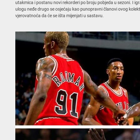
utakmica i postanu novi rekorderi po broju pobjeda u sezoni. I igra
ulogu neđe drugo se osjećaju kao punopravni članovi ovog kolektiva
vjerovatnoća da će se išta mijenjati u sastavu.