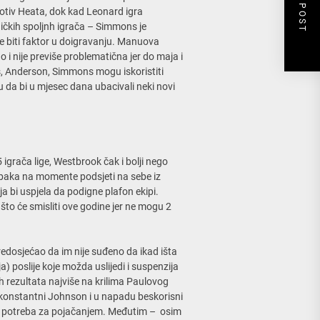
NEXT POST
rotiv Heata, dok kad Leonard igra
ičkih spoljnh igrača – Simmons je
že biti faktor u doigravanju. Manuova
 i nije previše problematična jer do maja i
ls, Anderson, Simmons mogu iskoristiti
u da bi u mjesec dana ubacivali neki novi
grača lige, Westbrook čak i bolji nego
, Ibaka na momente podsjeti na sebe iz
a bi uspjela da podigne plafon ekipi.
što će smisliti ove godine jer ne mogu 2
edosjećao da im nije suđeno da ikad išta
) poslije koje možda uslijedi i suspenzija
ih rezultata najviše na krilima Paulovog
nekonstantni Johnson i u napadu beskorisni
oji potreba za pojačanjem. Međutim – osim