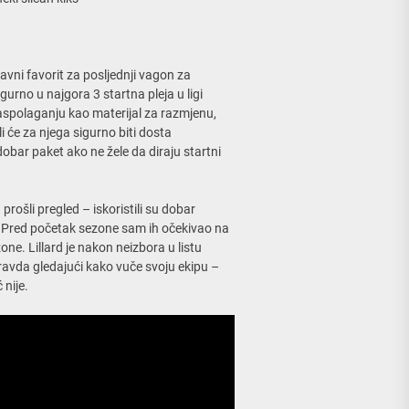
avni favorit za posljednji vagon za
gurno u najgora 3 startna pleja u ligi
raspolaganju kao materijal za razmjenu,
i će za njega sigurno biti dosta
dobar paket ako ne žele da diraju startni
prošli pregled – iskoristili su dobar
u. Pred početak sezone sam ih očekivao na
one. Lillard je nakon neizbora u listu
pravda gledajući kako vuče svoju ekipu –
 nije.