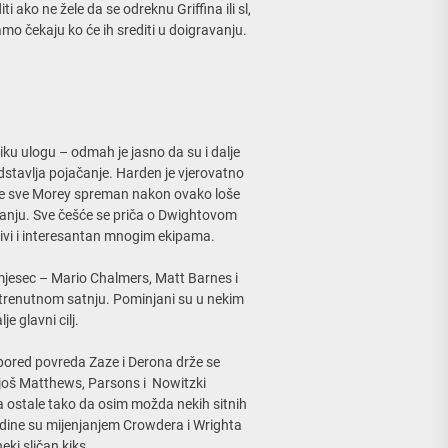
ako ne žele da se odreknu Griffina ili sl,
samo čekaju ko će ih srediti u doigravanju.
iku ulogu – odmah je jasno da su i dalje
dstavlja pojačanje. Harden je vjerovatno
šta je sve Morey spreman nakon ovako loše
pitanju. Sve češće se priča o Dwightovom
nzivi i interesantan mnogim ekipama.
 mjesec – Mario Chalmers, Matt Barnes i
 trenutnom satnju. Pominjani su u nekim
e glavni cilj.
i pored povreda Zaze i Derona drže se
još Matthews, Parsons i Nowitzki
za ostale tako da osim možda nekih sitnih
dine su mijenjanjem Crowdera i Wrighta
eki sličan kiks