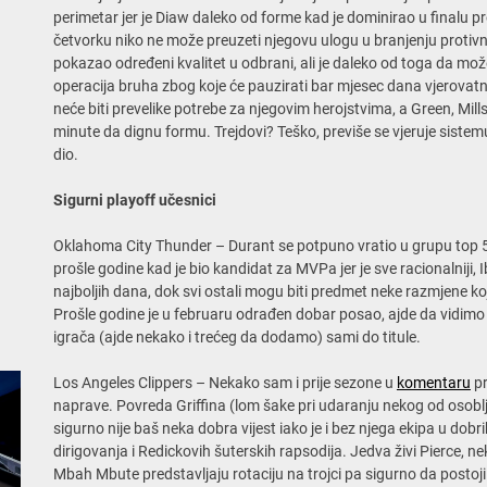
perimetar jer je Diaw daleko od forme kad je dominirao u finalu p
četvorku niko ne može preuzeti njegovu ulogu u branjenju protivn
pokazao određeni kvalitet u odbrani, ali je daleko od toga da mo
operacija bruha zbog koje će pauzirati bar mjesec dana vjerovatno
neće biti prevelike potrebe za njegovim herojstvima, a Green, Mil
minute da dignu formu. Trejdovi? Teško, previše se vjeruje sistem
dio.
Sigurni playoff učesnici
Oklahoma City Thunder – Durant se potpuno vratio u grupu top 5 i
prošle godine kad je bio kandidat za MVPa jer je sve racionalniji
najboljih dana, dok svi ostali mogu biti predmet neke razmjene koj
Prošle godine je u februaru odrađen dobar posao, ajde da vidimo 
igrača (ajde nekako i trećeg da dodamo) sami do titule.
Los Angeles Clippers – Nekako sam i prije sezone u
komentaru
pr
naprave. Povreda Griffina (lom šake pri udaranju nekog od osoblja
sigurno nije baš neka dobra vijest iako je i bez njega ekipa u dobr
dirigovanja i Redickovih šuterskih rapsodija. Jedva živi Pierce, 
Mbah Mbute predstavljaju rotaciju na trojci pa sigurno da post