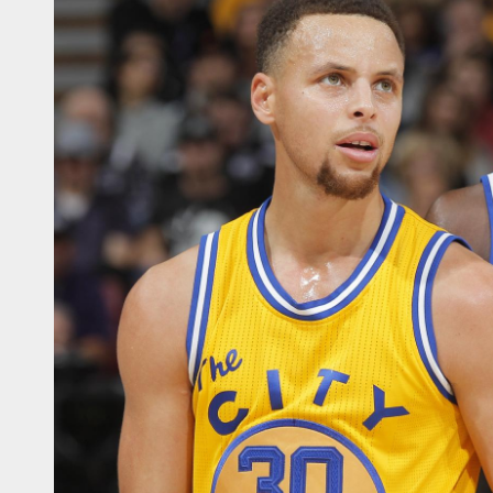
alk – Fiba WC
sketball WC – Crna Gora
sketball WC – Canada
sketball WC – Avengers