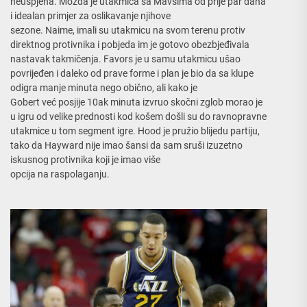
neuspjeha. Možda je utakmica sa Mavsima od prije par dana
i idealan primjer za oslikavanje njihove
sezone. Naime, imali su utakmicu na svom terenu protiv
direktnog protivnika i pobjeda im je gotovo obezbjeđivala
nastavak takmičenja. Favors je u samu utakmicu ušao
povrijeđen i daleko od prave forme i plan je bio da sa klupe
odigra manje minuta nego obično, ali kako je
Gobert već posjije 10ak minuta izvruo skočni zglob morao je
u igru od velike prednosti kod košem došli su do ravnopravne
utakmice u tom segment igre. Hood je pružio blijedu partiju,
tako da Hayward nije imao šansi da sam sruši izuzetno
iskusnog protivnika koji je imao više
opcija na raspolaganju.