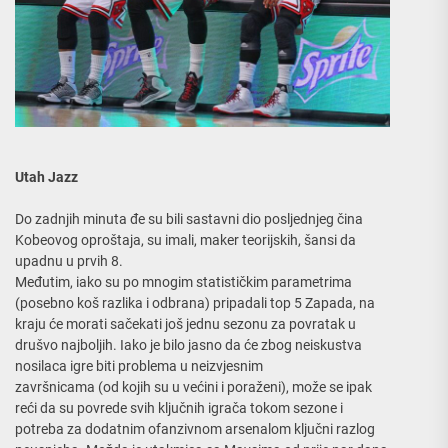
Utah Jazz
Do zadnjih minuta đe su bili sastavni dio posljednjeg čina
Kobeovog oproštaja, su imali, maker teorijskih, šansi da
upadnu u prvih 8.
Međutim, iako su po mnogim statističkim parametrima
(posebno koš razlika i odbrana) pripadali top 5 Zapada, na
kraju će morati sačekati još jednu sezonu za povratak u
drušvo najboljih. Iako je bilo jasno da će zbog neiskustva
nosilaca igre biti problema u neizvjesnim
završnicama (od kojih su u većini i poraženi), može se ipak
reći da su povrede svih ključnih igrača tokom sezone i
potreba za dodatnim ofanzivnom arsenalom ključni razlog