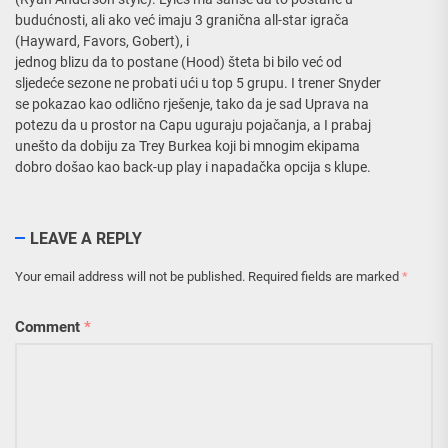
budućnosti, ali ako već imaju 3 granična all-star igrača
(Hayward, Favors, Gobert), i
jednog blizu da to postane (Hood) šteta bi bilo već od
sljedeće sezone ne probati ući u top 5 grupu. I trener Snyder
se pokazao kao odlično rješenje, tako da je sad Uprava na
potezu da u prostor na Capu uguraju pojačanja, a I prabaj
unešto da dobiju za Trey Burkea koji bi mnogim ekipama
dobro došao kao back-up play i napadačka opcija s klupe.
LEAVE A REPLY
Your email address will not be published.
Required fields are marked
*
Comment
*