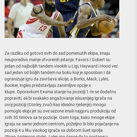
Za razliku od gotovo svih do sad pomenutih ekipa, imaju
neuporedivo manje otvorenih pitanja: Favors I Gobert su
jedan od najboljih tandem visokih u Ligi, Hayward i Hood već
sad jedan od boljih tandem na boku koji je sposoban I da
ogranizuje igru da završava akcije, a Burks, Mack, Lyles,
Booker, Ingles predstavljaju zanimljive opcije s
klupe. Oporavkom Exuma stanje na poziciji 1 će se dodatno
popraviti, ali bi svakako angažovanje iskusnijeg igrača na
ovoj poziciji (Conley zvuči kao idealno rješenje) mnogo
pomoglo ekipi jer su ove sezone imali najgoru produkciju od
svih 30 timova sa te pozicije. Osim toga, kako mnoge ekipe
igraju sa samo jednom centrom, poželjno bi bilo pojačanje na
poziciji 4 u liku visokog igrača sa dobrom šuet spolja
(Ryan Anderson style). Lyles ma šanse da to postane u