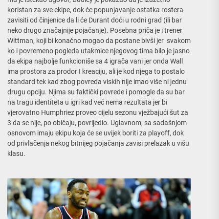
koristan za sve ekipe, dok će popunjavanje ostatka rostera
zavisiti od činjenice da li će Durant doći u rodni grad (ili bar
neko drugo značajnije pojačanje). Posebna priča je i trener
Wittman, koji bi konačno mogao da postane bivši jer svakom
ko i povremeno pogleda utakmice njegovog tima bilo je jasno
da ekipa najbolje funkcioniše sa 4 igrača vani jer onda Wall
ima prostora za prodor I kreaciju, ali je kod njega to postalo
standard tek kad zbog povreda viskih nije imao više ni jednu
drugu opciju. Njima su faktički povrede i pomogle da su bar
na tragu identiteta u igri kad već nema rezultata jer bi
vjerovatno Humphriez proveo cijelu sezonu vježbajući šut za
3 da se nije, po običaju, povrijedio. Uglavnom, sa sadašnjom
osnovom imaju ekipu koja će se uvijek boriti za playoff, dok
od privlačenja nekog bitnijeg pojačanja zavisi prelazak u višu
klasu.