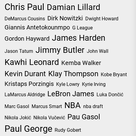
Chris Paul
Damian Lillard
Dirk Nowitzki
DeMarcus Cousins
Dwight Howard
Giannis Antetokounmpo
G League
James Harden
Gordon Hayward
Jimmy Butler
Jason Tatum
John Wall
Kawhi Leonard
Kemba Walker
Kevin Durant
Klay Thompson
Kobe Bryant
Kristaps Porzingis
Kyle Lowry
Kyrie Irving
LeBron James
LaMarcus Aldridge
Luka Dončić
NBA
Marc Gasol
Marcus Smart
nba draft
Pau Gasol
Nikola Jokić
Nikola Vučević
Paul George
Rudy Gobert