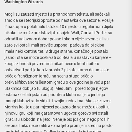
Washington Wizards
Mogli su zauzeti mjesto i u prethodnom tekstu, ali sačekali
smo da se i teorijski oproste od nastavka ove sezone. Poslije
2 nastupa u polufinalu Istoka, 10 mjesto u regularnom dijelu
nikako ne može predstavljati uspjeh. Wall, Gortat i Porter su
odradili uglavnom dobar posao tokom cijele sezone, ali su
zato svi ostali imali previše uspona i padova da bi ekipa
imala neki kontinuitet. S druge strane, konačno je postalo
jasno i šta se može očekivati od Beala u nastavku karijere –
zbog sklonosti povredama nikad neće u kontinuitetu
ostvarivati partije kao iz prošla 2 plejofa, tamo da umjesto
priče o frančiznom igraču na scenu stupa priča o
prekvalifikovanom šestom igraču (I ove godine je već u par
utakmica dobijao tu ulogu). Međutim, i pored toga njegov
ostanak će biti jedan od prioritera kluba na ljeto jer bi ga
mnogi klubovi rado vidjeli i svojim redovima. Ako se izuzme
Morriss koji je u par mjeseci pokazao da se može uklopiti u
njihovu igru koji ima garantovan ugovor, gotovo svi ostali
igrači su slobodni na ljeto. Nene je bio još gori nego prošlih
sezona I niko neće žaliti ako na ljeto promijeni sredinu pošto
mu je istekao ugovor, Dudley je pokazao da je izuzetno