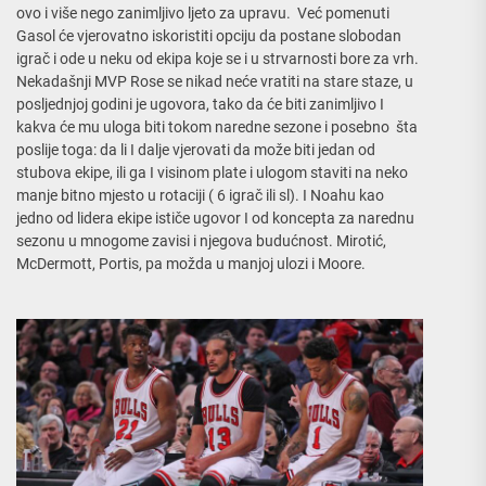
ovo i više nego zanimljivo ljeto za upravu. Već pomenuti
Gasol će vjerovatno iskoristiti opciju da postane slobodan
igrač i ode u neku od ekipa koje se i u strvarnosti bore za vrh.
Nekadašnji MVP Rose se nikad neće vratiti na stare staze, u
posljednjoj godini je ugovora, tako da će biti zanimljivo I
kakva će mu uloga biti tokom naredne sezone i posebno šta
poslije toga: da li I dalje vjerovati da može biti jedan od
stubova ekipe, ili ga I visinom plate i ulogom staviti na neko
manje bitno mjesto u rotaciji ( 6 igrač ili sl). I Noahu kao
jedno od lidera ekipe ističe ugovor I od koncepta za narednu
sezonu u mnogome zavisi i njegova budućnost. Mirotić,
McDermott, Portis, pa možda u manjoj ulozi i Moore.