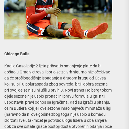
Chicago Bulls
Kad je Gasol prije 2 ljeta prihvatio smanjenje plate da bi
došao u Grad vjetrova i borio se za vrh sigurno nije očekivao
da će prošlogodišnje ispadanje u drugom krugu od Cavsa
koji su bili u poluraspadu zbog povreda, biti i dobra sezona
pri ovoj đe se nisu ni ušli u prvih 8. Novi trener Hoiberg tokom
cijele sezone nije uspio pronaći ni pravu formula u igri niti
uspostaviti pravi odnos sa igračima. Kad su igrači u pitanju,
osim Butlera koji je i ove sezone imao najveću minutažu u ligi
(naravno da ni ove godine zbog toga nije uspio u komadu
izdržati sve utakmice) je potvdio ulogu lidera u oba smjera
dok za sve ostale igrače postoji dosta otvorenih pitanja i biće