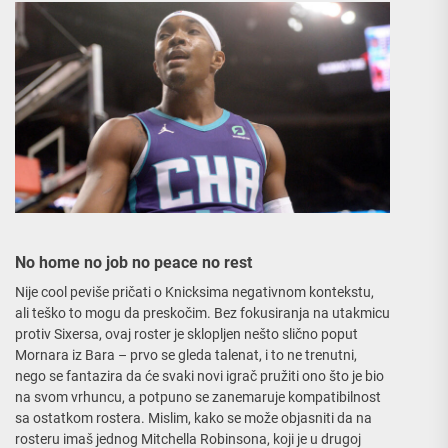
No home no job no peace no rest
Nije cool peviše pričati o Knicksima negativnom kontekstu,
ali teško to mogu da preskočim. Bez fokusiranja na utakmicu
protiv Sixersa, ovaj roster je sklopljen nešto slično poput
Mornara iz Bara – prvo se gleda talenat, i to ne trenutni,
nego se fantazira da će svaki novi igrač pružiti ono što je bio
na svom vrhuncu, a potpuno se zanemaruje kompatibilnost
sa ostatkom rostera. Mislim, kako se može objasniti da na
rosteru imaš jednog Mitchella Robinsona, koji je u drugoj