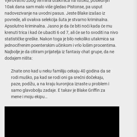
Vjerovatno zbog termina utakmica na Istoku, poslednjih
10ak dana sam malo više gledao Pistonse, pa usput
nadovezivanje na uvodni pasus. Jeste Blake izašao iz
povrede, ali ovakva selekcija šuta je stvarno kriminalna.
Apsolutno kriminalna. Jasno je da će biti noći kada će mu
krenuti trica i kad će ubaciti 6 od 7, ali će se to svoditi na nivo
statističke greške. Nakon toga je bilo nekoliko utakmica sa
jednocifrenim poenterskim učinkom i vrlo lošim procentima.
Najbolje je da citiram prijatelja iz fantasy chat grupe, da ne
dodajem ništa:
Znate ono kad u neku familiju cekaju 40 godina da se
rodi muško, pa kad se rodi oni ga srećni dočekaju,
paze, podižu, a na kraju kuronjica izraste u problem i
samo glavobolju zadaje. E takav je Blake Griffin za
mene i moju ekipu…