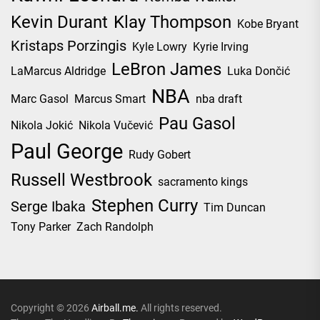
Kevin Durant
Klay Thompson
Kobe Bryant
Kristaps Porzingis
Kyle Lowry
Kyrie Irving
LeBron James
LaMarcus Aldridge
Luka Dončić
NBA
Marc Gasol
Marcus Smart
nba draft
Pau Gasol
Nikola Jokić
Nikola Vučević
Paul George
Rudy Gobert
Russell Westbrook
sacramento kings
Stephen Curry
Serge Ibaka
Tim Duncan
Tony Parker
Zach Randolph
Copyright © 2026
Airball.me.
All rights reserved.