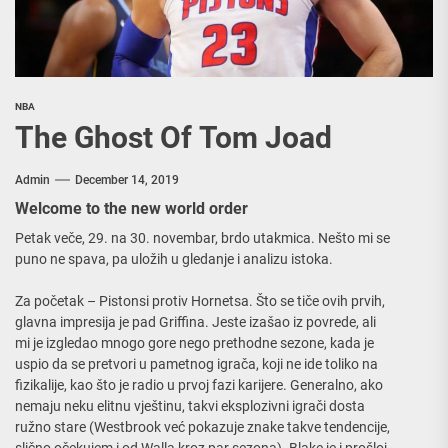
NBA
The Ghost Of Tom Joad
Admin
December 14, 2019
Welcome to the new world order
Petak veče, 29. na 30. novembar, brdo utakmica. Nešto mi se
puno ne spava, pa uložih u gledanje i analizu istoka.
Za početak – Pistonsi protiv Hornetsa. Što se tiče ovih prvih,
glavna impresija je pad Griffina. Jeste izašao iz povrede, ali
mi je izgledao mnogo gore nego prethodne sezone, kada je
uspio da se pretvori u pametnog igrača, koji ne ide toliko na
fizikalije, kao što je radio u prvoj fazi karijere. Generalno, ako
nemaju neku elitnu vještinu, takvi eksplozivni igrači dosta
ružno stare (Westbrook već pokazuje znake takve tendencije,
slično očekujem i od Walla kroz par sezona). Blake je i prošloj