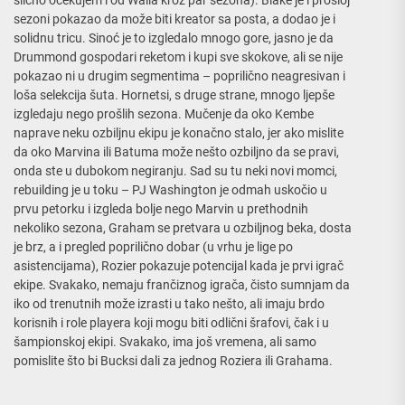
sezoni pokazao da može biti kreator sa posta, a dodao je i
solidnu tricu. Sinoć je to izgledalo mnogo gore, jasno je da
Drummond gospodari reketom i kupi sve skokove, ali se nije
pokazao ni u drugim segmentima – poprilično neagresivan i
loša selekcija šuta. Hornetsi, s druge strane, mnogo ljepše
izgledaju nego prošlih sezona. Mučenje da oko Kembe
naprave neku ozbiljnu ekipu je konačno stalo, jer ako mislite
da oko Marvina ili Batuma može nešto ozbiljno da se pravi,
onda ste u dubokom negiranju. Sad su tu neki novi momci,
rebuilding je u toku – PJ Washington je odmah uskočio u
prvu petorku i izgleda bolje nego Marvin u prethodnih
nekoliko sezona, Graham se pretvara u ozbiljnog beka, dosta
je brz, a i pregled poprilično dobar (u vrhu je lige po
asistencijama), Rozier pokazuje potencijal kada je prvi igrač
ekipe. Svakako, nemaju frančiznog igrača, čisto sumnjam da
iko od trenutnih može izrasti u tako nešto, ali imaju brdo
korisnih i role playera koji mogu biti odlični šrafovi, čak i u
šampionskoj ekipi. Svakako, ima još vremena, ali samo
pomislite što bi Bucksi dali za jednog Roziera ili Grahama.