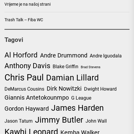
Vrijeme je na našoj strani
Trash Talk – Fiba WC
Tagovi
Al Horford
Andre Drummond
Andre Iguodala
Anthony Davis
Blake Griffin
Brad Stevens
Chris Paul
Damian Lillard
Dirk Nowitzki
DeMarcus Cousins
Dwight Howard
Giannis Antetokounmpo
G League
James Harden
Gordon Hayward
Jimmy Butler
Jason Tatum
John Wall
Kawhi Leonard
Kemba Walker