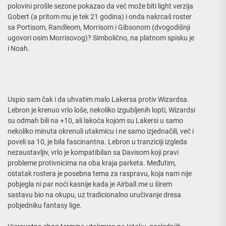
polovini prošle sezone pokazao da već može biti light verzija
Gobert (a pritom mu je tek 21 godina) i onda nakrcaš roster
sa Portisom, Randleom, Morrisom i Gibsonom (dvogodišnji
ugovori osim Morrisovog)? Simbolično, na platnom spisku je
i Noah.
Uspio sam čak i da uhvatim malo Lakersa protiv Wizardsa.
Lebron je krenuo vrlo loše, nekoliko izgubljenih lopti, Wizardsi
su odmah bili na +10, ali lakoća kojom su Lakersi u samo
nekoliko minuta okrenuli utakmicu i ne samo izjednačili, već i
poveli sa 10, je bila fascinantna. Lebron u tranziciji izgleda
nezaustavljiv, vrlo je kompatibilan sa Davisom koji pravi
probleme protivnicima na oba kraja parketa. Međutim,
ostatak rostera je posebna tema za raspravu, koja nam nije
pobjegla ni par noći kasnije kada je Airball.me u širem
sastavu bio na okupu, uz tradicionalno uručivanje dresa
pobjedniku fantasy lige.