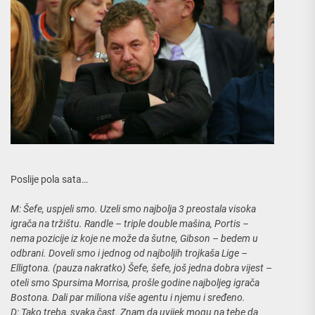
Poslije pola sata…
M: Šefe, uspjeli smo. Uzeli smo najbolja 3 preostala visoka
igrača na tržištu. Randle – triple double mašina, Portis –
nema pozicije iz koje ne može da šutne, Gibson – bedem u
odbrani. Doveli smo i jednog od najboljih trojkaša Lige –
Elligtona. (pauza nakratko) Šefe, šefe, još jedna dobra vijest –
oteli smo Spursima Morrisa, prošle godine najboljeg igrača
Bostona. Dali par miliona više agentu i njemu i sređeno.
D: Tako treba, svaka čast. Znam da uvijek mogu na tebe da