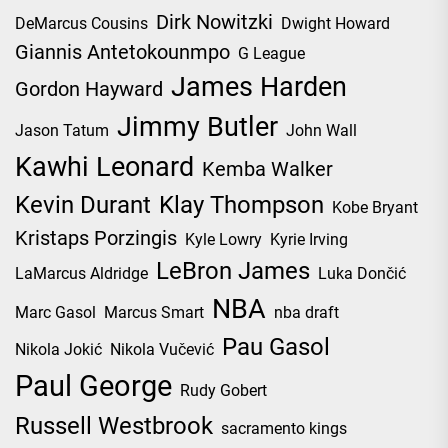
Dirk Nowitzki
DeMarcus Cousins
Dwight Howard
Giannis Antetokounmpo
G League
James Harden
Gordon Hayward
Jimmy Butler
Jason Tatum
John Wall
Kawhi Leonard
Kemba Walker
Kevin Durant
Klay Thompson
Kobe Bryant
Kristaps Porzingis
Kyle Lowry
Kyrie Irving
LeBron James
LaMarcus Aldridge
Luka Dončić
NBA
Marc Gasol
Marcus Smart
nba draft
Pau Gasol
Nikola Jokić
Nikola Vučević
Paul George
Rudy Gobert
Russell Westbrook
sacramento kings