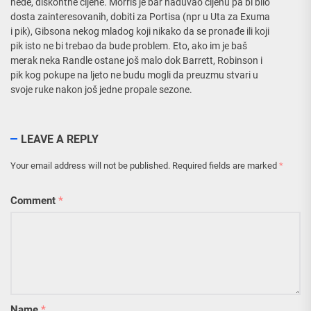
neđe, diskontne cijene. Morris je bar naduvao cijenu pa bi bilo
dosta zainteresovanih, dobiti za Portisa (npr u Uta za Exuma
i pik), Gibsona nekog mladog koji nikako da se pronađe ili koji
pik isto ne bi trebao da bude problem. Eto, ako im je baš
merak neka Randle ostane još malo dok Barrett, Robinson i
pik kog pokupe na ljeto ne budu mogli da preuzmu stvari u
svoje ruke nakon još jedne propale sezone.
LEAVE A REPLY
Your email address will not be published.
Required fields are marked
*
Comment
*
Name
*