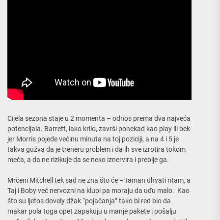
Cijela sezona staje u 2 momenta – odnos prema dva najveća
potencijala. Barrett, iako krilo, završi ponekad kao play ili bek
jer Morris pojede većinu minuta na toj poziciji, a na 4 i 5 je
takva gužva da je treneru problem i da ih sve izrotira tokom
meča, a da ne rizikuje da se neko iznervira i prebije ga.
Mrčeni Mitchell tek sad ne zna što će – taman uhvati ritam, a
Taj i Boby već nervozni na klupi pa moraju da uđu malo. Kao
što su ljetos dovely džak “pojačanja” tako bi red bio da
makar pola toga opet zapakuju u manje pakete i pošalju