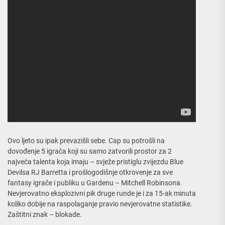
Ovo ljeto su ipak prevazišli sebe. Cap su potrošli na
dovođenje 5 igrača koji su samo zatvorili prostor za 2
najveća talenta koja imaju – svježe pristiglu zvijezdu Blue
Devilsa RJ Barretta i prošlogodišnje otkrovenje za sve
fantasy igrače i publiku u Gardenu – Mitchell Robinsona.
Nevjerovatno eksplozivni pik druge runde je i za 15-ak minuta
koliko dobije na raspolaganje pravio nevjerovatne statistike.
Zaštitni znak – blokade.