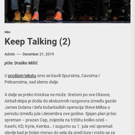
NBA
Keep Talking (2)
Admin
December 21, 2019
piše: Draško Milić
U
prošlom tekstu
smo se bavili Spursima, Cavsima I
Pelicansima, sad idemo dalje.
A dalje se preko Knicksa ne može. Srećom po sve čitaoce,
Airball ekipa je došla do eksluzivnih razgovora između gazde
James Dolana i šefa košarkaških operacija Steve Millsa u
periodu između jula i decembra ove godine. Sjajan plan je bio
spreman – prazan Cap, zvijezda na tržištu koliko oćeš –
Kawhi, KD, Kyrie, Kemba… I sugurno su 1. jula već spremali
slavlje kad je Dolan morao do sela da sredi loze i vratio se za