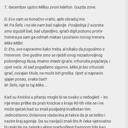
7. decembar ujutro Millsu zvoni telefon. Gazda zove.
D: Evo sam se konačno vratio, ajde obraduj me.
M: Pa Šefe, i ne ide nam baš najbolje. Posljednja 2 susreta
smo izgubili baš, baš ubjedljivo, igrači digli pobunu protiv
trenera pa sam ga odmah makao i postavio novog trenera.
Mike Miller.
D: Eto, sve napravimo kako treba, al nikako da pogodimo s
trenerom. Ove godine smo se riješili onog nezadovoljnog
polomljenog Rusa, imamo mlade igrače, vrhunska pojačanja, i
opet neće. Al sad pogađamo sigurno, Mike je bio vrhunski
igrač, osvajao titule, ne može biti greška. Opet si napravio
sjajan posao, svaka čast!
M: Šefe, nije to taj Mike….
Kad su Knicksi u pitanju moglo bi se ovako u nedogled – ko
nije imao prilike da prati Knickse s kraja 90-tih više se i ne
može sjećati kad su imali posljednji kvalitetan tim.
Jednostavno, Dolanova vladavina je takva da je se teško i
nazire kraj agonije. Da su navijači znali što ih čeka vjerovatno
bi reakcija na zalasku ekipe predvođene Ewingom bila kao