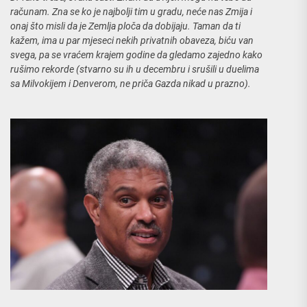
računam. Zna se ko je najbolji tim u gradu, neće nas Zmija i
onaj što misli da je Zemlja ploča da dobijaju. Taman da ti
kažem, ima
u par mjeseci nekih privatnih obaveza, biću van
svega, pa se vraćem krajem godine da gledamo zajedno kako
rušimo rekorde (stvarno su ih u decembru i srušili u duelima
sa Milvokijem i Denverom, ne priča Gazda nikad u prazno).