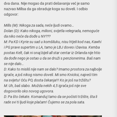
dva dana. Nije mogao da prati dešavanja već je samo
nazvao Millsa da ga obraduje koga su doveli. I odbio
odgovor:
Mills (M): Nikoga za sada, neće ljudi ovamo…
Dolan (D): Kako nikoga, milioni, svijetla velegrada, nemoguće
da niko neće da dođe u NY???
M: Pa KD i Kyrie su sad u komšiluku, nisu htjeli kod nas, Kawhi
i PG prave supertim u LA, tamo je LBJ doveo i Davisa. Kemba
postao Kelt, čak ni onaj bijeli all star centar iz Orlanda nije htio
da dođe nego je ostao u da se druži s penzionerima. Baš nam
se nije dalo…
D: Kako to misliš nije nam se dalo? Imamo prostora za najbolje
igrače, a još nikog nismo doveli. Mi smo Knicksi, najveći tim
na svijetu! Oću PO, dosta čekanja!!! Ko je još na tržištu?
M: Uh, baš slabo. Možda nekih 4,5 igrača još nije sve
dogovorilo oko novog ugovora.
D: Pa što čekate. Komanduj tamo da se počisti tržište, šta li
rade svi ti ljudi koje plaćam! Čujemo se za pola sata.