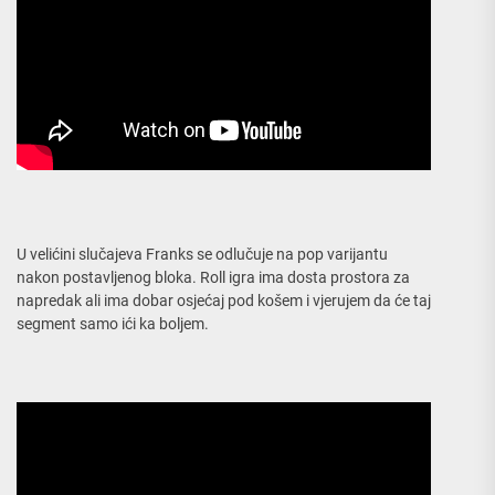
U velićini slučajeva Franks se odlučuje na pop varijantu
nakon postavljenog bloka. Roll igra ima dosta prostora za
napredak ali ima dobar osjećaj pod košem i vjerujem da će taj
segment samo ići ka boljem.