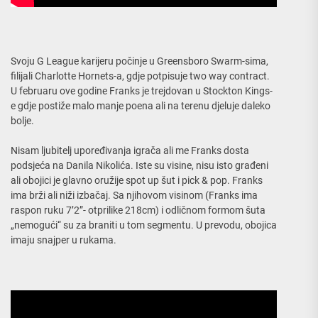
Svoju G League karijeru počinje u Greensboro Swarm-sima,
filijali Charlotte Hornets-a, gdje potpisuje two way contract.
U februaru ove godine Franks je trejdovan u Stockton Kings-
e gdje postiže malo manje poena ali na terenu djeluje daleko
bolje.
Nisam ljubitelj upoređivanja igrača ali me Franks dosta
podsjeća na Danila Nikolića. Iste su visine, nisu isto građeni
ali obojici je glavno oružije spot up šut i pick & pop. Franks
ima brži ali niži izbačaj. Sa njihovom visinom (Franks ima
raspon ruku 7’2”- otprilike 218cm) i odličnom formom šuta
„nemogući“ su za braniti u tom segmentu. U prevodu, obojica
imaju snajper u rukama.