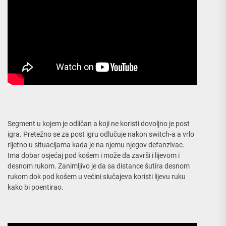
Segment u kojem je odličan a koji ne koristi dovoljno je post
igra. Pretežno se za post igru odlučuje nakon switch-a a vrlo
rijetno u situacijama kada je na njemu njegov defanzivac.
Ima dobar osjećaj pod košem i može da završi i lijevom i
desnom rukom. Zanimljivo je da sa distance šutira desnom
rukom dok pod košem u većini slučajeva koristi lijevu ruku
kako bi poentirao.