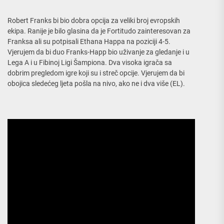
Robert Franks bi bio dobra opcija za veliki broj evropskih
ekipa. Ranije je bilo glasina da je Fortitudo zainteresovan za
Franksa ali su potpisali Ethana Happa na poziciji 4-5.
Vjerujem da bi duo Franks-Happ bio uživanje za gledanje i u
Lega A i u Fibinoj Ligi Šampiona. Dva visoka igrača sa
dobrim pregledom igre koji su i streč opcije. Vjerujem da bi
obojica sledećeg ljeta pošla na nivo, ako ne i dva više (EL).