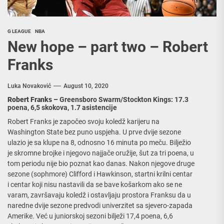
G LEAGUE
NBA
New hope – part two – Robert
Franks
Luka Novaković
August 10, 2020
Robert Franks –
Greensboro Swarm/Stockton Kings: 17.3
poena, 6,5 skokova, 1.7 asistencije
Robert Franks je započeo svoju koledž karijeru na
Washington State bez puno uspjeha. U prve dvije sezone
ulazio je sa klupe na 8, odnosno 16 minuta po meču. Bilježio
je skromne brojke i njegovo najjače oružije, šut za tri poena, u
tom periodu nije bio poznat kao danas. Nakon njegove druge
sezone (sophmore) Clifford i Hawkinson, startni krilni centar
i centar koji nisu nastavili da se bave košarkom ako se ne
varam, završavaju koledž i ostavljaju prostora Franksu da u
naredne dvije sezone predvodi univerzitet sa sjevero-zapada
Amerike. Već u juniorskoj sezoni bilježi 17,4 poena, 6,6