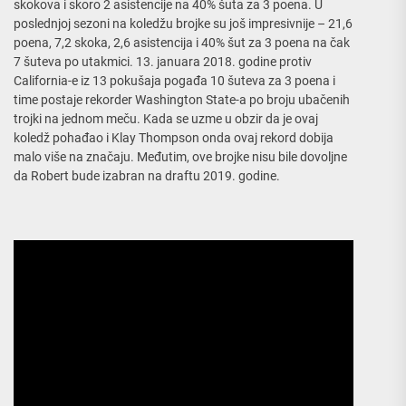
skokova i skoro 2 asistencije na 40% šuta za 3 poena. U
poslednjoj sezoni na koledžu brojke su još impresivnije – 21,6
poena, 7,2 skoka, 2,6 asistencija i 40% šut za 3 poena na čak
7 šuteva po utakmici. 13. januara 2018. godine protiv
California-e iz 13 pokušaja pogađa 10 šuteva za 3 poena i
time postaje rekorder Washington State-a po broju ubačenih
trojki na jednom meču. Kada se uzme u obzir da je ovaj
koledž pohađao i Klay Thompson onda ovaj rekord dobija
malo više na značaju. Međutim, ove brojke nisu bile dovoljne
da Robert bude izabran na draftu 2019. godine.