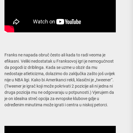
Franks ne napada obruč često ali kada to radi veoma je
efikasni. Veliki nedostatak u Franksovoj igri je nemogućnost
da pogodi iz driblinga. Kada se uzme u obzir da mu
nedostaje atleticizma, dolazimo do zaključka zašto još uvijek
nije u NBA ligi. Kako bi Amerikanci rekli, klasični je „tweener“.
(Tweener je igrač koji može pokrivati 2 pozicije ali ni jedna ni
druga pozicija mu ne odgovaraju u potpunosti.) Vjerujem da
je on idealna streč opcija za evropske klubove gdje u
određenim minutima može igrati i centra u niskoj petorci.