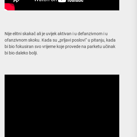
Nije elitni skakač ali je uvijek aktivan i u defanzivnom i u
ofanzivnom skoku. Kada su „prljavi poslovi“ u pitanju, kada
bi bio fokusiran svo vrijeme koje provede na parketu učinak
bi bio daleko bolji.