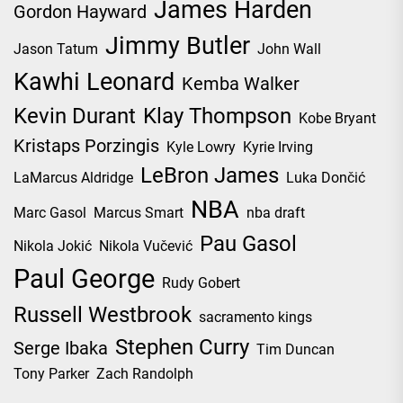
James Harden
Gordon Hayward
Jimmy Butler
Jason Tatum
John Wall
Kawhi Leonard
Kemba Walker
Kevin Durant
Klay Thompson
Kobe Bryant
Kristaps Porzingis
Kyle Lowry
Kyrie Irving
LeBron James
LaMarcus Aldridge
Luka Dončić
NBA
Marc Gasol
Marcus Smart
nba draft
Pau Gasol
Nikola Jokić
Nikola Vučević
Paul George
Rudy Gobert
Russell Westbrook
sacramento kings
Stephen Curry
Serge Ibaka
Tim Duncan
Tony Parker
Zach Randolph